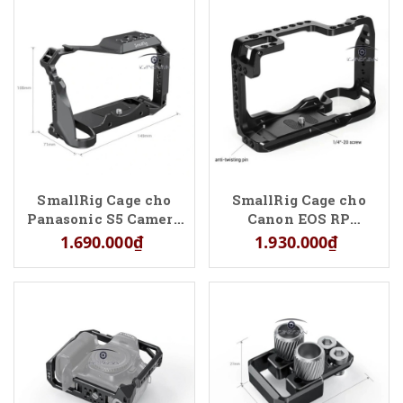
SmallRig Cage cho
SmallRig Cage cho
Panasonic S5 Camera
Canon EOS RP
2983 (NRP11)
CCC2332
1.690.000₫
1.930.000₫