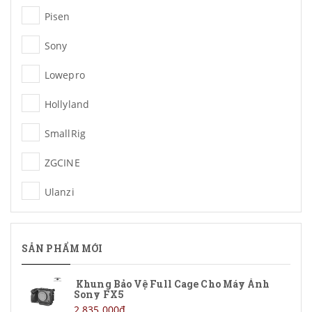
Pisen
Sony
Lowepro
Hollyland
SmallRig
ZGCINE
Ulanzi
Rode
SẢN PHẨM MỚI
Chưa phân loại
Khung Bảo Vệ Full Cage Cho Máy Ảnh
Sony FX5
2.835.000₫