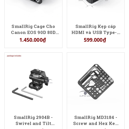
SmallRig Cage Cho
SmallRig Kẹp cáp
Canon EOS 90D 80D
HDMI và USB Type-C
70D Camera CCC2658
cho Cages FUJIFILM
1.450.000₫
599.000₫
(NRC21)
X-T4 – BSC2809
(NRF29)
SmallRig 2904B -
SmallRig MD3184 -
Swivel and Tilt
Screw and Hex Key