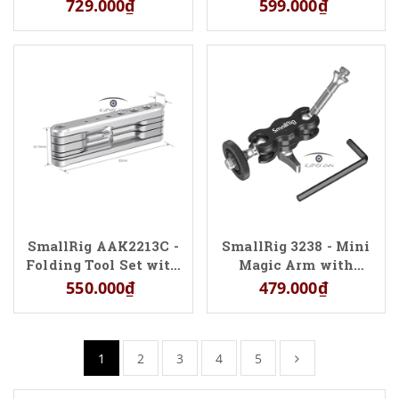
Adjustable Monitor
Storage Plate
729.000₫
599.000₫
Mount with 1/4"-20
Screws Mount
SmallRig AAK2213C -
SmallRig 3238 - Mini
Folding Tool Set with
Magic Arm with
Screwdrivers and
Universal Ball Head
550.000₫
479.000₫
Wrenches
1
2
3
4
5