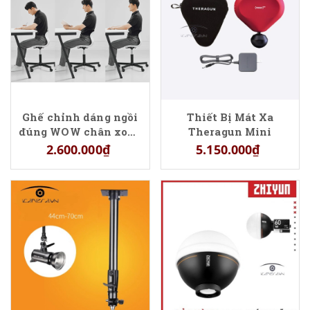
Ghế chỉnh dáng ngồi
Thiết Bị Mát Xa
đúng WOW chân xoay
Theragun Mini
Roichen
2.600.000₫
5.150.000₫