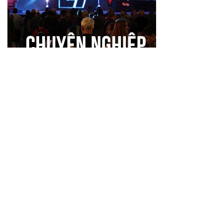
Kết nối thêm với chúng tôi để cùng có thêm nhiều thông tin
bổ ích về nhiếp ảnh, quay phim và công nghệ.
THÔNG TIN LIÊN HỆ