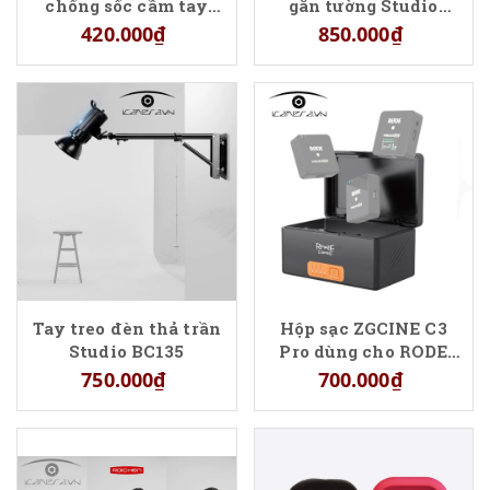
chống sốc cầm tay
gắn tường Studio
bảo vệ
BC180
420.000₫
850.000₫
Tay treo đèn thả trần
Hộp sạc ZGCINE C3
Studio BC135
Pro dùng cho RODE
Wireless Go II
750.000₫
700.000₫