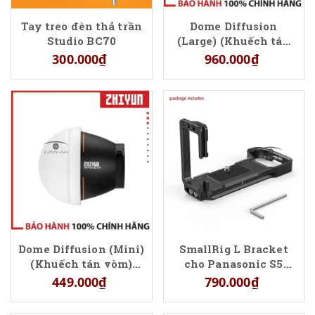
Tay treo đèn thả trần
Dome Diffusion
Studio BC70
(Large) (Khuếch tán
vòm) dành cho Molus
300.000₫
960.000₫
G60
Dome Diffusion (Mini)
SmallRig L Bracket
(Khuếch tán vòm)
cho Panasonic S5
dành cho Molus G60
Camera 2984 (NRP16)
449.000₫
790.000₫