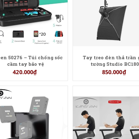
en 50276 – Túi chống sốc
Tay treo đèn thả trần
cầm tay bảo vệ
tường Studio BC18
420.000₫
850.000₫