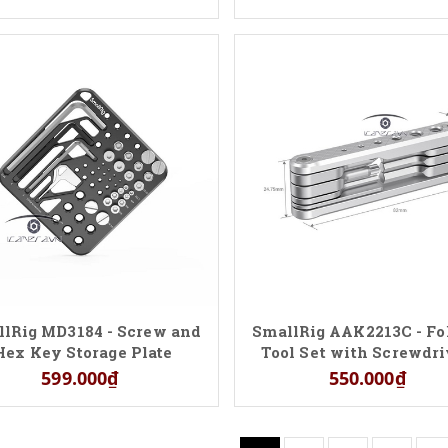
(NRF29)
lRig MD3184 - Screw and
SmallRig AAK2213C - Fo
Hex Key Storage Plate
Tool Set with Screwdri
and Wrenches
599.000₫
550.000₫