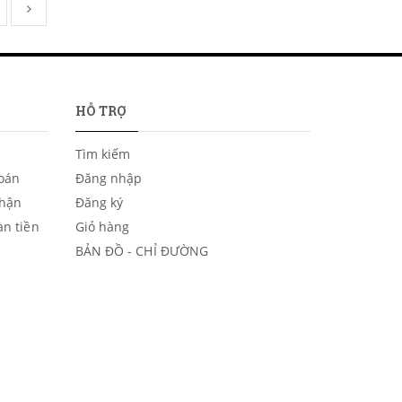
HỖ TRỢ
Tìm kiếm
toán
Đăng nhập
nhận
Đăng ký
àn tiền
Giỏ hàng
BẢN ĐỒ - CHỈ ĐƯỜNG
1F8013109: Tên hộ kinh doanh: Nguyễn Công Lâm.