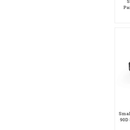
S
Pa
Smal
90D