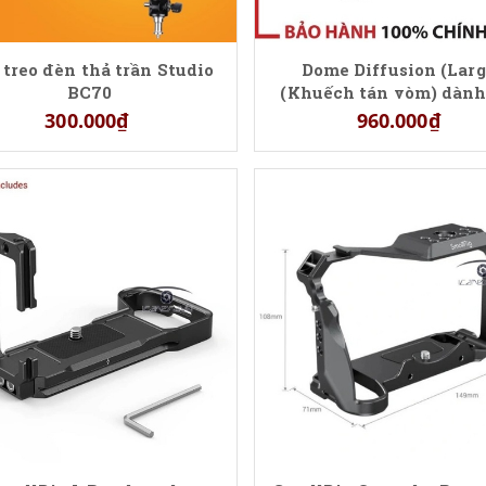
 treo đèn thả trần Studio
Dome Diffusion (Larg
BC70
(Khuếch tán vòm) dành
Molus G60
300.000₫
960.000₫