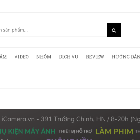
HẨM
VIDEO
NHÓM
DỊCH VỤ
REVIEW
HƯỚNG DẪN