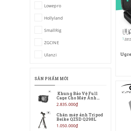
Lowepro
Hollyland
SmallRig
ZGCINE
Ugre
Ulanzi
Rode
SẢN PHẨM MỚI
Chưa phân loại
Khung Bảo Vệ Full
Cage Cho Máy Ảnh
Sony FX5
2.835.000₫
Chân máy ảnh Tripod
Beike QZSD Q298L
1.050.000₫