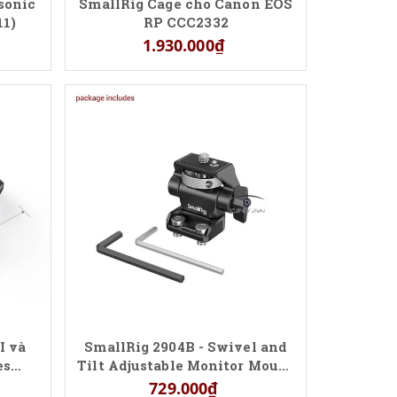
sonic
SmallRig Cage cho Canon EOS
11)
RP CCC2332
1.930.000₫
I và
SmallRig 2904B - Swivel and
es
Tilt Adjustable Monitor Mount
809
with 1/4"-20 Screws Mount
729.000₫