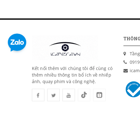
THÔNG
Tầng
0919
Kết nối thêm với chúng tôi để cùng có
icam
thêm nhiều thông tin bổ ích về nhiếp
ảnh, quay phim và công nghệ.
© iCamera.vn: 391 Trường Chinh (Gần Ngã Tư Sở/T
Được cấp bởi: UBND Quận Thanh Xuân - Phòng tà