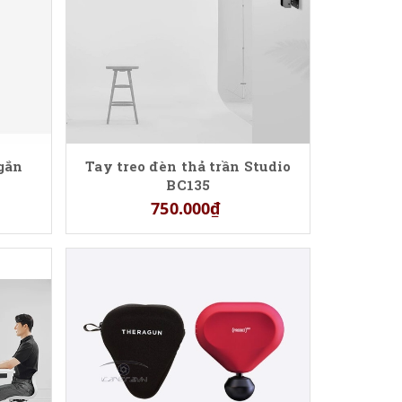
 gắn
Tay treo đèn thả trần Studio
0
BC135
750.000₫