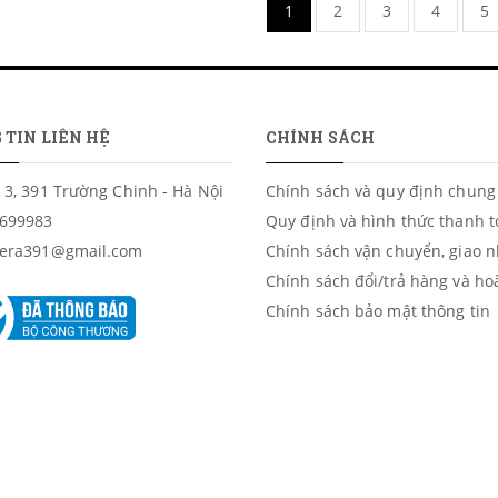
1
2
3
4
5
 TIN LIÊN HỆ
CHÍNH SÁCH
 3, 391 Trường Chinh - Hà Nội
Chính sách và quy định chung
699983
Quy định và hình thức thanh 
era391@gmail.com
Chính sách vận chuyển, giao 
Chính sách đổi/trả hàng và ho
Chính sách bảo mật thông tin
ầng 3/8h -19h) ĐT: 0919699983 - 0922233808. Giấy CN ĐKKD số 0
i chính - Kế hoạch | XEM BẢN ĐỒ CHỈ ĐƯỜNG ĐẾN
ICAMERA
.