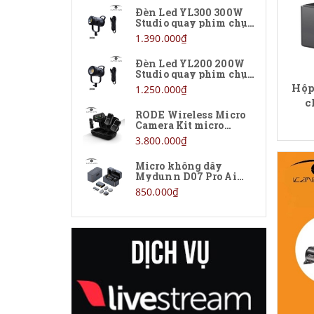
Đèn Led YL300 300W
Studio quay phim chụp
ảnh
1.390.000₫
Đèn Led YL200 200W
Studio quay phim chụp
ảnh
Hộp
1.250.000₫
c
RODE Wireless Micro
Camera Kit micro
không dây chính hãng
3.800.000₫
Micro không dây
Mydunn D07 Pro Ai
chính hãng giá rẻ
850.000₫