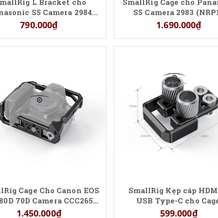
mallRig L Bracket cho
SmallRig Cage cho Pana
nasonic S5 Camera 2984
S5 Camera 2983 (NRP
(NRP16)
790.000₫
1.690.000₫
lRig Cage Cho Canon EOS
SmallRig Kẹp cáp HDM
 80D 70D Camera CCC2658
USB Type-C cho Cag
(NRC21)
FUJIFILM X-T4 – BSC2
1.450.000₫
599.000₫