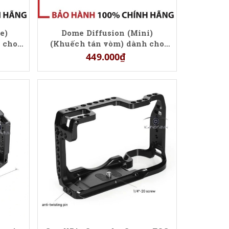
e)
Dome Diffusion (Mini)
 cho
(Khuếch tán vòm) dành cho
Molus G60
449.000₫