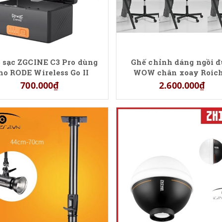
 sạc ZGCINE C3 Pro dùng
Ghế chỉnh dáng ngồi 
ho RODE Wireless Go II
WOW chân xoay Roic
700.000₫
2.600.000₫