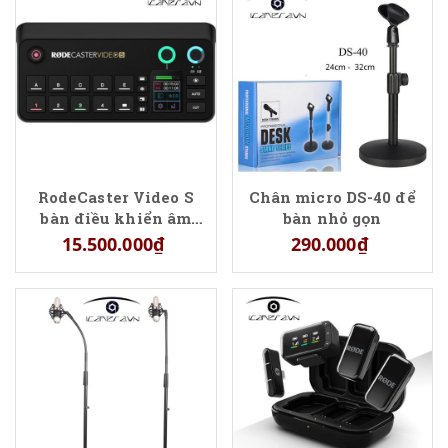
RodeCaster Video S
Chân micro DS-40 để
bàn điều khiển âm
bàn nhỏ gọn
thanh và video đa
15.500.000₫
290.000₫
năng