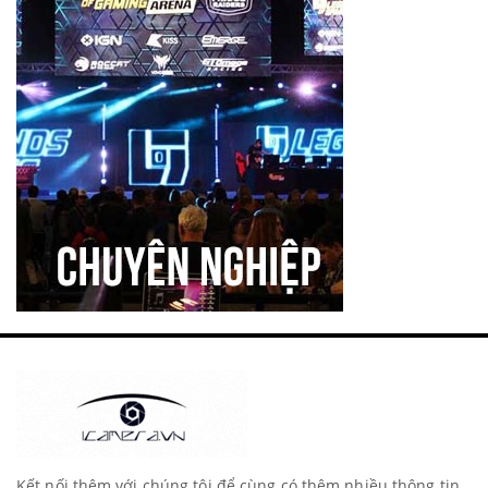
Arirang
XFAN
RELACART
Godox
MIRFAK
Logitech
FIFINE
LENSGO
ZGCINE
MyFirst
NNS
Kết nối thêm với chúng tôi để cùng có thêm nhiều thông tin