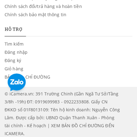
Chính sách đổi/trả hàng và hoàn tiền
Chưa phân loại
Chính sách bảo mật thông tin
Takstar
HỖ TRỢ
Tìm kiếm
Đăng nhập
Đăng ký
Giỏ hàng
BẢN ĐỒ - CHỈ ĐƯỜNG
© iCamera.vn: 391 Trường Chinh (Gần Ngã Tư Sở/Tầng
3/8h -19h) ĐT: 0919699983 - 0922233808. Giấy CN
ĐKKD số 01F8013109: Tên hộ kinh doanh: Nguyễn Công
Lâm. Được cấp bởi: UBND Quận Thanh Xuân - Phòng
tài chính - Kế hoạch | XEM BẢN ĐỒ CHỈ ĐƯỜNG ĐẾN
ICAMERA
.