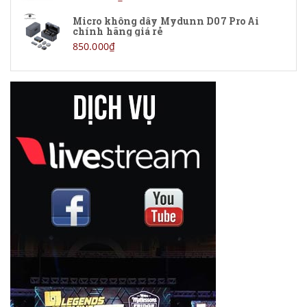
Micro không dây Mydunn D07 Pro Ai
IK Multimedia
chính hãng giá rẻ
850.000₫
Behringer
Ulanzi
ELGATO
Insta360
Baseus
TELESIN
DJI
Hollyland
Mickle