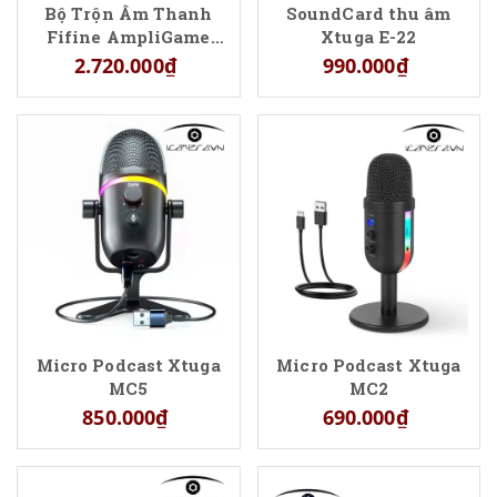
Bộ Trộn Âm Thanh
SoundCard thu âm
Fifine AmpliGame
Xtuga E-22
SC8 Cho Livestream
2.720.000₫
990.000₫
Gaming
Micro Podcast Xtuga
Micro Podcast Xtuga
MC5
MC2
850.000₫
690.000₫