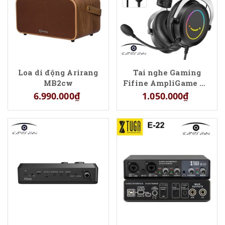
Loa di động Arirang
Tai nghe Gaming
MB2cw
Fifine AmpliGame H3
RGB LED
6.990.000₫
1.050.000₫