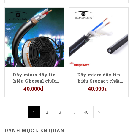
Dây micro dây tín
Dây micro dây tín
hiệu Choseal chất
hiệu Srexact chất
lượng cao chống
lượng cao chống
40.000₫
40.000₫
nhiễu
nhiễu
1
2
3
...
40
DANH MỤC LIÊN QUAN