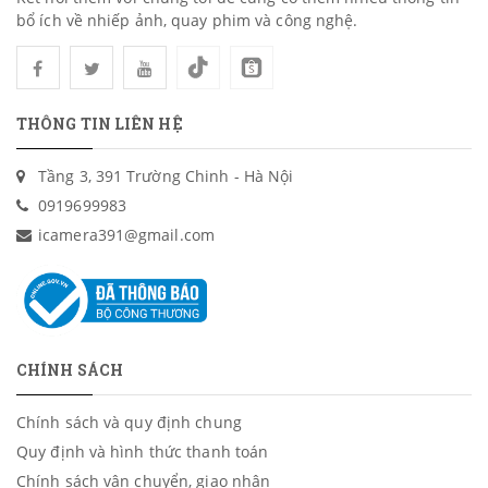
bổ ích về nhiếp ảnh, quay phim và công nghệ.
Sennheiser
Nanlite
Acemic
THÔNG TIN LIÊN HỆ
Gopro
Tầng 3, 391 Trường Chinh - Hà Nội
0919699983
Samson
icamera391@gmail.com
Zoom
Boya
Huanor
CHÍNH SÁCH
Rode
Chính sách và quy định chung
Saramonic
Quy định và hình thức thanh toán
Chính sách vận chuyển, giao nhận
Salar