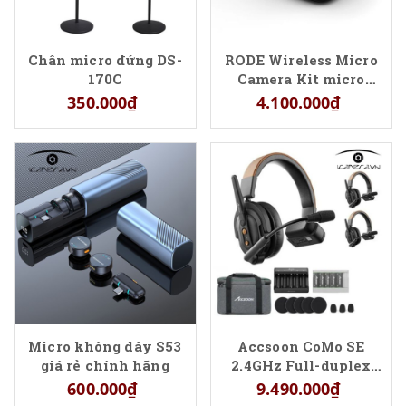
Chân micro đứng DS-
RODE Wireless Micro
170C
Camera Kit micro
không dây chính
350.000₫
4.100.000₫
hãng
Micro không dây S53
Accsoon CoMo SE
giá rẻ chính hãng
2.4GHz Full-duplex
Wireless (Bộ 5 tai
600.000₫
9.490.000₫
nghe)