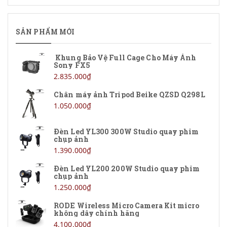
Roland
SẢN PHẨM MỚI
Tascam
skullcandy
Khung Bảo Vệ Full Cage Cho Máy Ảnh
Sony FX5
PISEN
2.835.000₫
Chân máy ảnh Tripod Beike QZSD Q298L
OLADANCE
1.050.000₫
Technica
Đèn Led YL300 300W Studio quay phim
chụp ảnh
Sony
1.390.000₫
Maono
Đèn Led YL200 200W Studio quay phim
chụp ảnh
Comica
1.250.000₫
AVSSZ
RODE Wireless Micro Camera Kit micro
không dây chính hãng
4.100.000₫
DEBRA