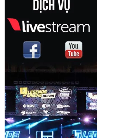
Foldio
ZGCINE
Miliboo
NNS
Godox
Meiking
Cima Pro
Xiletu
Ugreen
Kingjoy
Qihe