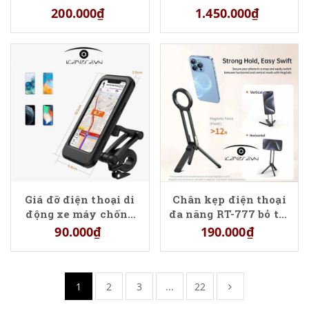
cm
200.000₫
1.450.000₫
Giá đỡ điện thoại di
Chân kẹp điện thoại
động xe máy chống
đa năng RT-777 bỏ túi
nước
gấp gọn
90.000₫
190.000₫
1
2
3
...
22