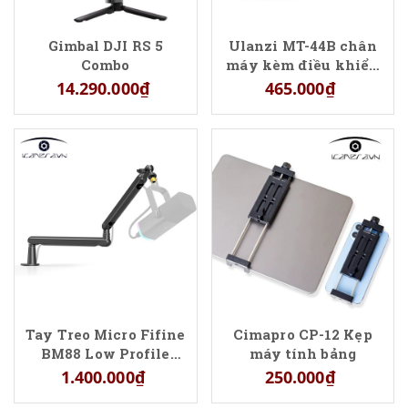
Gimbal DJI RS 5
Ulanzi MT-44B chân
Combo
máy kèm điều khiển
từ xa
14.290.000₫
465.000₫
Tay Treo Micro Fifine
Cimapro CP-12 Kẹp
BM88 Low Profile
máy tính bảng
Chịu Lực Tốt
1.400.000₫
250.000₫