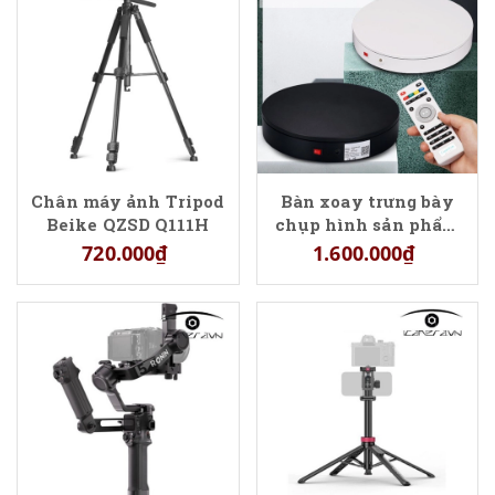
Chân máy ảnh Tripod
Bàn xoay trưng bày
Beike QZSD Q111H
chụp hình sản phẩm
có remote điều khiển
720.000₫
1.600.000₫
từ xa 35cm