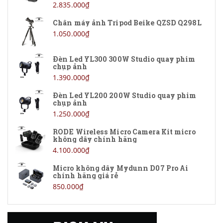
Remax
2.835.000₫
Chân máy ảnh Tripod Beike QZSD Q298L
Linco
1.050.000₫
PeakDesign
Đèn Led YL300 300W Studio quay phim
chụp ảnh
FIFINE
1.390.000₫
ELGATO
Đèn Led YL200 200W Studio quay phim
chụp ảnh
Insta360
1.250.000₫
Libec
RODE Wireless Micro Camera Kit micro
không dây chính hãng
4.100.000₫
SmallRig
Micro không dây Mydunn D07 Pro Ai
Benro
chính hãng giá rẻ
850.000₫
JOBY
QZSD