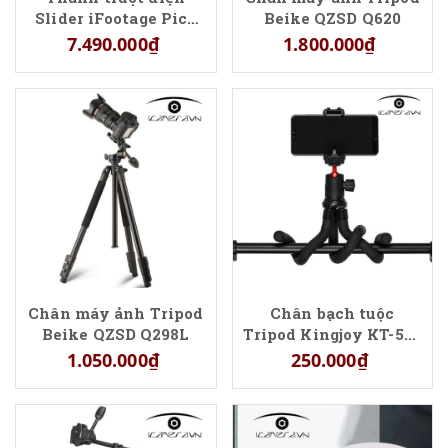
Slider iFootage Pico
Beike QZSD Q620
Pro
7.490.000₫
1.800.000₫
Chân máy ảnh Tripod
Chân bạch tuộc
Beike QZSD Q298L
Tripod Kingjoy KT-500
+ BD-50
1.050.000₫
250.000₫