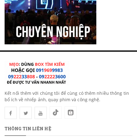
Sevenoak
Yunteng
Nanguang
Rode
Baseus
UURig
Zeapon
Kết nối thêm với chúng tôi để cùng có thêm nhiều thông tin
bổ ích về nhiếp ảnh, quay phim và công nghệ.
AgimbalGear
Gopro
Nanlite
THÔNG TIN LIÊN HỆ