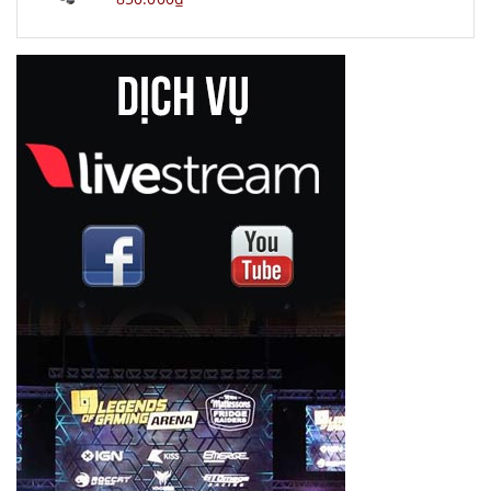
UURig
VR Shinecon
Ulanzi
Remax
Saramonic
Funipica
Zhiyun Tech
Zoom
Goalzero
Nanguang
Boya