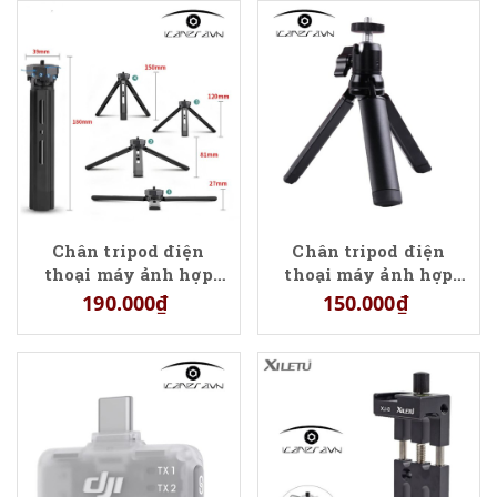
Chân tripod điện
Chân tripod điện
thoại máy ảnh hợp
thoại máy ảnh hợp
kim KL185
kim KL145BH chất
190.000₫
150.000₫
lượng cao giá rẻ