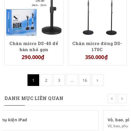
Chân micro DS-40 để
Chân micro đứng DS-
bàn nhỏ gọn
170C
290.000₫
350.000₫
1
2
3
...
16
DANH MỤC LIÊN QUAN
Vỏ, bao, phụ kiện iPhone
Vỏ, bao, phụ kiện điện thoại và máy tính bảng