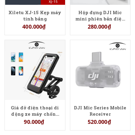
Xiletu XJ-15 Kẹp máy
Hộp đựng DJI Mic
tính bảng
mini phiên bản điện
thoại
400.000₫
280.000₫
Giá đỡ điện thoại di
DJI Mic Series Mobile
động xe máy chống
Receiver
nước
90.000₫
520.000₫