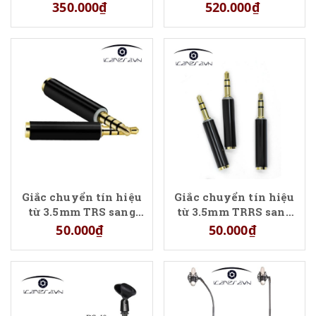
đa năng chính hãng
điện thoại
350.000₫
520.000₫
giá tốt
Giắc chuyển tín hiệu
Giắc chuyển tín hiệu
từ 3.5mm TRS sang
từ 3.5mm TRRS sang
3.5mm TRRS
3.5mm TRS
50.000₫
50.000₫