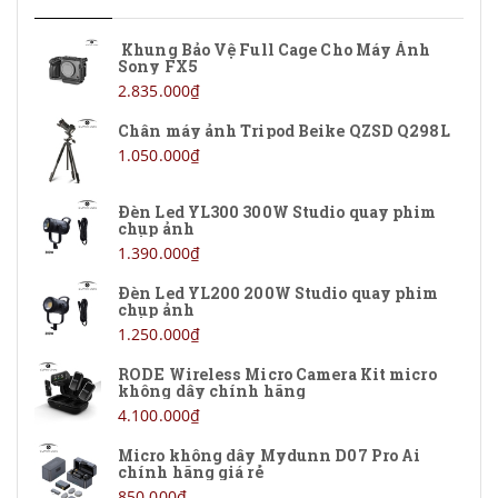
SmallRig
Khung Bảo Vệ Full Cage Cho Máy Ảnh
Sony FX5
LENSGO
2.835.000₫
Chân máy ảnh Tripod Beike QZSD Q298L
OBSBOT
1.050.000₫
DJI
Đèn Led YL300 300W Studio quay phim
chụp ảnh
Yunteng
1.390.000₫
Rode
Đèn Led YL200 200W Studio quay phim
chụp ảnh
Feiyu
1.250.000₫
Ugreen
RODE Wireless Micro Camera Kit micro
không dây chính hãng
4.100.000₫
Lieqi
Micro không dây Mydunn D07 Pro Ai
Baseus
chính hãng giá rẻ
850.000₫