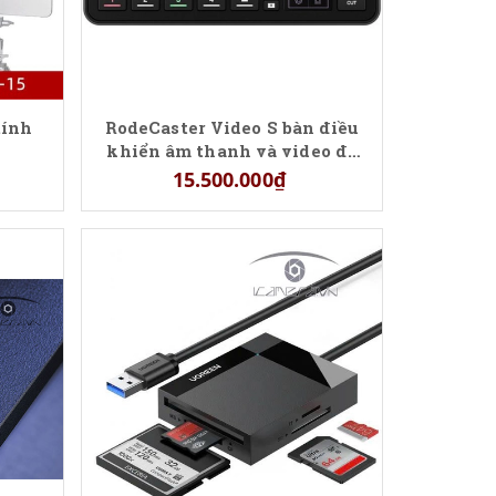
tính
RodeCaster Video S bàn điều
khiển âm thanh và video đa
năng
15.500.000₫