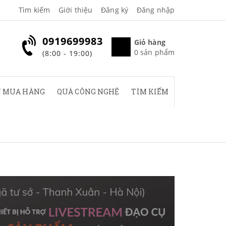
Tìm kiếm
Giới thiệu
Đăng ký
Đăng nhập
0919699983
Giỏ hàng
0
sản phẩm
(8:00 - 19:00)
 MUA HÀNG
QUÀ CÔNG NGHỆ
TÌM KIẾM