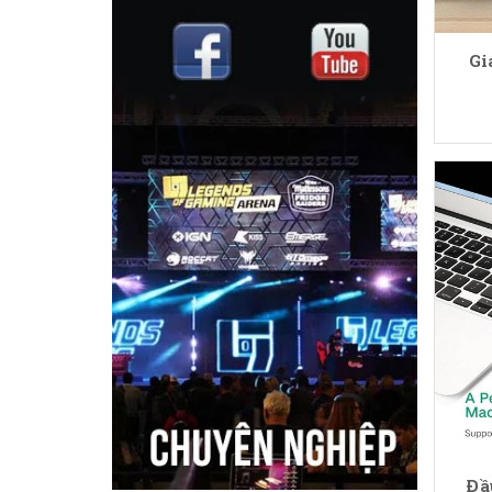
Kingston
Gi
Chưa phân loại
Đầ