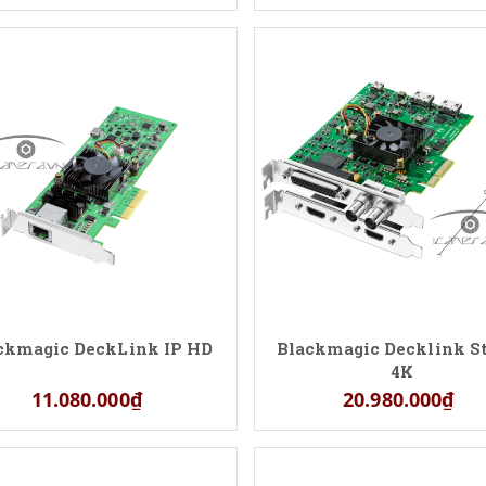
ckmagic DeckLink IP HD
Blackmagic Decklink S
4K
11.080.000₫
20.980.000₫