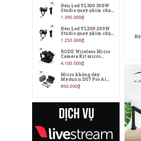
Đèn Led YL300 300W
Studio quay phim chụp
OBSBOT
ảnh
1.390.000₫
SENICC
Đèn Led YL200 200W
Studio quay phim chụp
Bộ
Logitech
ảnh
1.250.000₫
Boya
RODE Wireless Micro
Camera Kit micro
không dây chính hãng
4.100.000₫
Gopro
Micro không dây
Pisen
Mydunn D07 Pro Ai
chính hãng giá rẻ
850.000₫
Lynca
Salar
Sandisk
Đầu đọc thẻ nhớ giá rẻ tại Hà
Nội