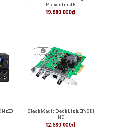
Presenter 4K
19.880.000₫
 DNxID
BlackMagic DeckLink IP/SDI
HD
12.680.000₫