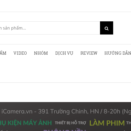
HẨM
VIDEO
NHÓM
DỊCH VỤ
REVIEW
HƯỚNG DẪN