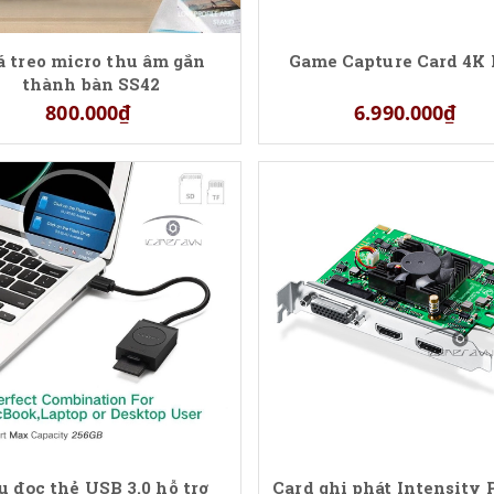
á treo micro thu âm gắn
Game Capture Card 4K
thành bàn SS42
800.000₫
6.990.000₫
u đọc thẻ USB 3.0 hỗ trợ
Card ghi phát Intensity 