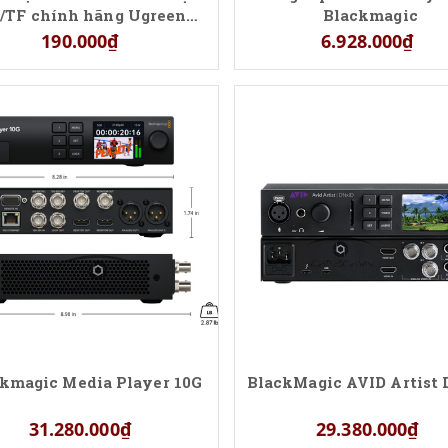
/TF chính hãng Ugreen
Blackmagic
20250
190.000₫
6.928.000₫
kmagic Media Player 10G
BlackMagic AVID Artist
31.280.000₫
29.380.000₫