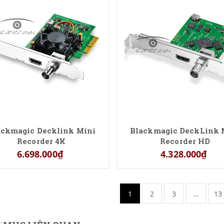
ackmagic Decklink Mini
Blackmagic DeckLink 
Recorder 4K
Recorder HD
6.698.000₫
4.328.000₫
1
2
3
...
13