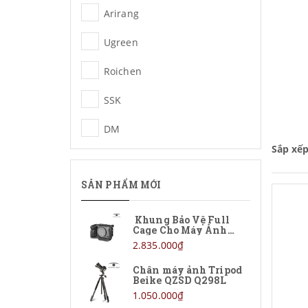
Arirang
Ugreen
Roichen
SSK
DM
Sắp xế
NNS
SẢN PHẨM MỚI
Saramonic
FIFINE
Khung Bảo Vệ Full
Cage Cho Máy Ảnh
Sony FX5
ELGATO
2.835.000₫
Chân máy ảnh Tripod
LENSGO
Beike QZSD Q298L
1.050.000₫
Blackmagic Design