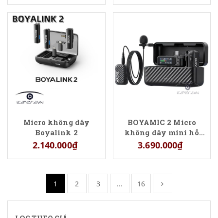
Micro không dây
BOYAMIC 2 Micro
Boyalink 2
không dây mini hỗ
trợ AI
2.140.000₫
3.690.000₫
1
2
3
...
16