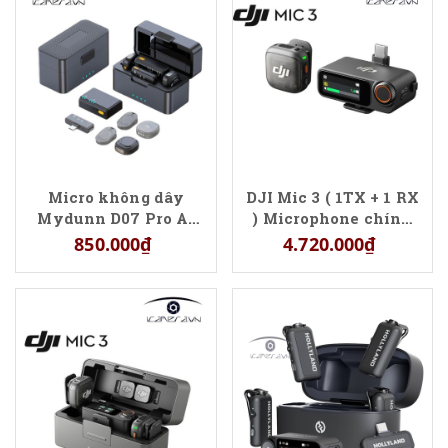
Micro không dây
DJI Mic 3 ( 1TX + 1 RX
Mydunn D07 Pro Ai
) Microphone chính
chính hãng giá rẻ
hãng giá tốt
850.000₫
4.720.000₫