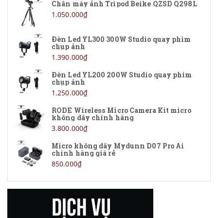
Chân máy ảnh Tripod Beike QZSD Q298L
Sennheiser
1.050.000₫
Logitech
Đèn Led YL300 300W Studio quay phim
chụp ảnh
XFAN
1.390.000₫
NNS
Đèn Led YL200 200W Studio quay phim
chụp ảnh
RELACART
1.250.000₫
MIRFAK
RODE Wireless Micro Camera Kit micro
không dây chính hãng
3.800.000₫
FIFINE
Micro không dây Mydunn D07 Pro Ai
LENSGO
chính hãng giá rẻ
850.000₫
Saramonic
Acemic
SENICC