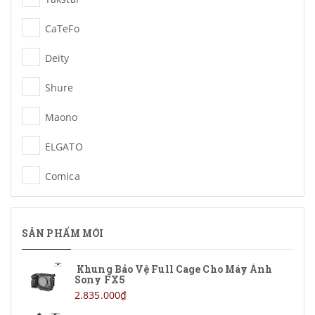
CaTeFo
Deity
Shure
Maono
ELGATO
Comica
Zoom
SẢN PHẨM MỚI
Ulanzi
DJI
Khung Bảo Vệ Full Cage Cho Máy Ảnh
Sony FX5
Hollyland
2.835.000₫