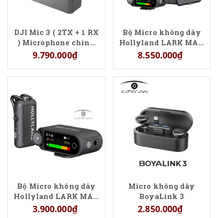
DJI Mic 3 ( 2TX + 1 RX
Bộ Micro không dây
) Microphone chính
Hollyland LARK MAX
hãng giá tốt
2 Combo 4 người nói
9.790.000₫
8.550.000₫
Bộ Micro không dây
Micro không dây
Hollyland LARK MAX
BoyaLink 3
2 Solo (Camera RX)
3.900.000₫
2.850.000₫