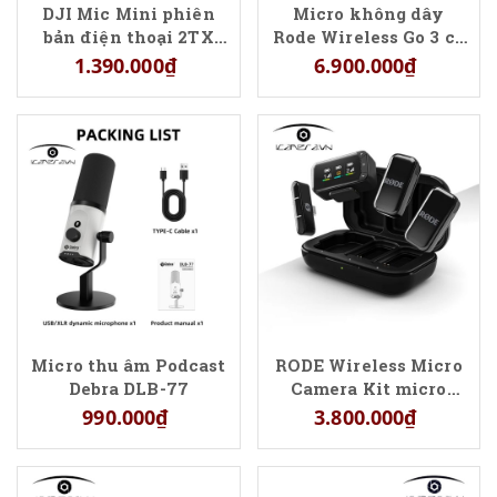
DJI Mic Mini phiên
Micro không dây
bản điện thoại 2TX
Rode Wireless Go 3 có
1RX
hộp sạc chính hãng
1.390.000₫
6.900.000₫
Micro thu âm Podcast
RODE Wireless Micro
Debra DLB-77
Camera Kit micro
không dây chính
990.000₫
3.800.000₫
hãng