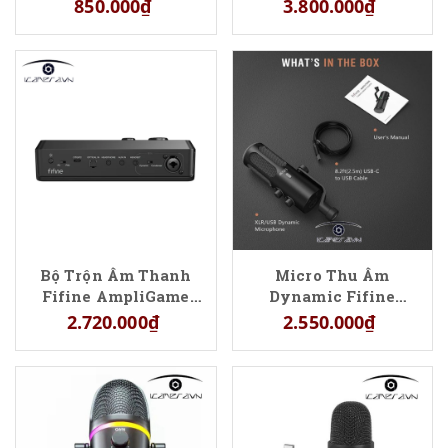
850.000₫
3.800.000₫
Bộ Trộn Âm Thanh
Micro Thu Âm
Fifine AmpliGame
Dynamic Fifine
SC8 Cho Livestream
Amplitank Tank3
2.720.000₫
2.550.000₫
Gaming