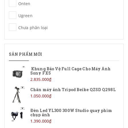
Onten
Ugreen
Chưa phân loại
SẢN PHẨM MỚI
Khung Bảo Vệ Full Cage Cho Máy Ảnh
Sony FX5
2.835.000₫
Chân máy ảnh Tripod Beike QZSD Q298L
1.050.000₫
Đèn Led YL300 300W Studio quay phim
chụp ảnh
1.390.000₫