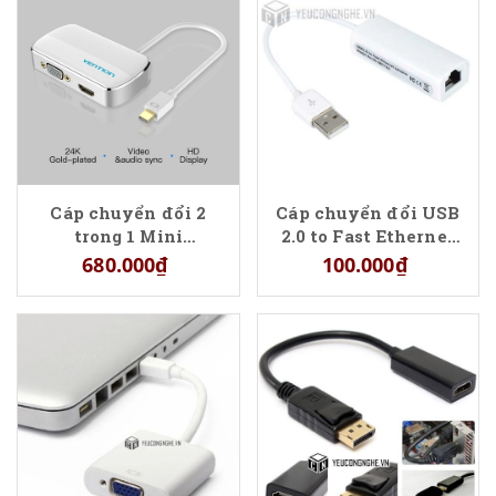
Cáp chuyển đổi 2
Cáp chuyển đổi USB
trong 1 Mini
2.0 to Fast Ethernet
Displayport ra
Adapter
680.000₫
100.000₫
HDMI/VGA - Vention
converter HBBWB