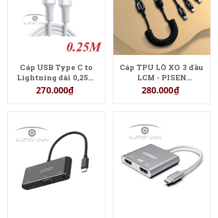
Cáp USB Type C to
Cáp TPU LÒ XO 3 đầu
Lightning dài 0,25m
LCM - PISEN
màu trắng chính hãng
SpringTPU 3-in-1
270.000₫
280.000₫
Ugreen 60746
(Lightning/Type-C/
Micro) 1000mm