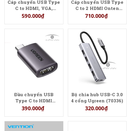
Cáp chuyển USB Type
Cáp chuyển USB Type
C to HDMI, VGA,
C to 2 HDMI Onten
3.5mm, USB 3.0 Onten
9175b hỗ trợ 4K
590.000₫
710.000₫
9573S hỗ trợ sạc USB
C
Đầu chuyển USB
Bộ chia hub USB-C 3.0
Type C to HDMI
4 cổng Ugreen (70336)
Ugreen 70450 hỗ trợ
390.000₫
320.000₫
4K@60Hz