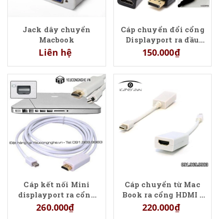
Jack dây chuyển
Cáp chuyển đổi cổng
Macbook
Displayport ra đầu
HDMI adapter cable
Liên hệ
150.000₫
giá rẻ
Cáp kết nối Mini
Cáp chuyển từ Mac
displayport ra cổng
Book ra cổng HDMI -
HDMI 1.8m cho
cáp Mini Display ra
260.000₫
220.000₫
MacBook Pro, Air,
HDMI cho Macbook