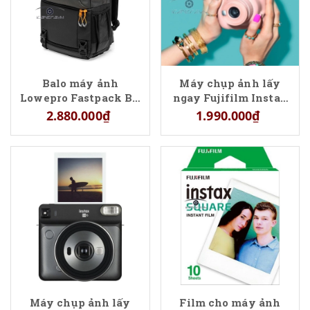
Balo máy ảnh
Máy chụp ảnh lấy
Lowepro Fastpack BP
ngay Fujifilm Instax
250 AW III - LP37332
Mini 11
2.880.000₫
1.990.000₫
Máy chụp ảnh lấy
Film cho máy ảnh