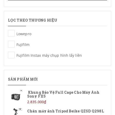
LỌC THEO THƯƠNG HIỆU
Lowepro
Fujifilm
Fujifilm Instax máy chụp hình lấy liền
SẢN PHẨM MỚI
Khung Bảo Vệ Full Cage Cho Máy Ảnh
Sony FX5
2.835.000₫
Chân máy ảnh Tripod Beike QZSD Q298L