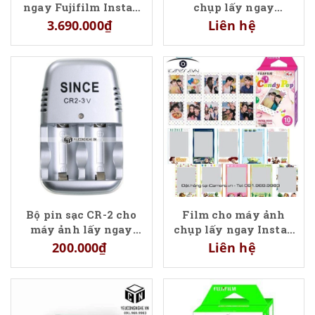
ngay Fujifilm Instax
chụp lấy ngay
Square SQ6
Fujifilm Instax Square
3.690.000₫
Liên hệ
SQ10 hộp 10 tấm
Bộ pin sạc CR-2 cho
Film cho máy ảnh
máy ảnh lấy ngay
chụp lấy ngay Instax
Fujifilm Instax Mini
mini loại có hình
200.000₫
Liên hệ
25- Mini 70 - Neo 90