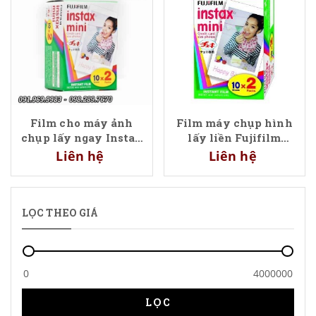
Film cho máy ảnh
Film máy chụp hình
chụp lấy ngay Instax
lấy liền Fujifilm
hộp 20 tấm hình dọc
Instax, giá rẻ hàng
Liên hệ
Liên hệ
nhỏ
sẵn ngay tại Hà nội
LỌC THEO GIÁ
LỌC