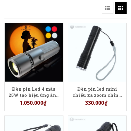
Đèn pin Led 4 màu
Đèn pin led mini
25W tạo hiệu ứng ánh
chiếu xa zoom chỉnh
sáng
độ sáng Power Style
1.050.000₫
330.000₫
WYE3311