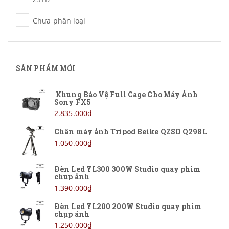
Chưa phân loại
SẢN PHẨM MỚI
Khung Bảo Vệ Full Cage Cho Máy Ảnh
Sony FX5
2.835.000₫
Chân máy ảnh Tripod Beike QZSD Q298L
1.050.000₫
Đèn Led YL300 300W Studio quay phim
chụp ảnh
1.390.000₫
Đèn Led YL200 200W Studio quay phim
chụp ảnh
1.250.000₫