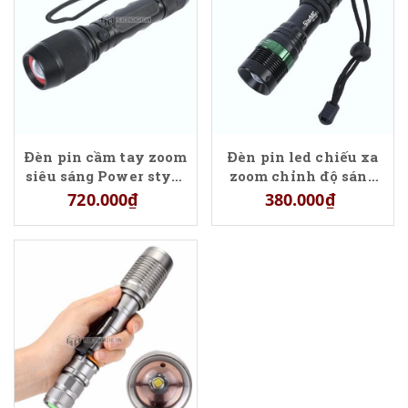
Đèn pin cầm tay zoom
Đèn pin led chiếu xa
siêu sáng Power style
zoom chỉnh độ sáng
WY008
Brillante torcia led
720.000₫
380.000₫
WY1098