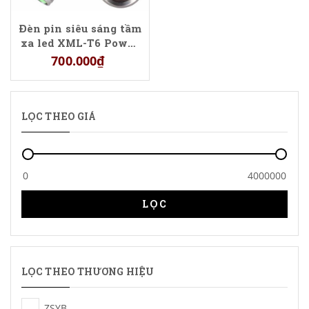
Đèn pin siêu sáng tầm
xa led XML-T6 Power
Style WY25
700.000₫
LỌC THEO GIÁ
LỌC
LỌC THEO THƯƠNG HIỆU
ZSYB