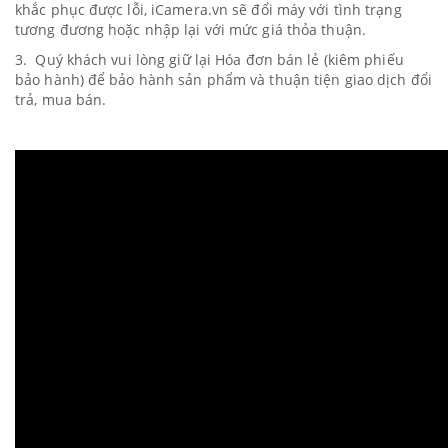
khắc phục được lỗi, iCamera.vn sẽ đổi máy với tình trạng
tương đương hoặc nhập lại với mức giá thỏa thuận.
3. Quý khách vui lòng giữ lại Hóa đơn bán lẻ (kiêm phiếu
bảo hành) để bảo hành sản phẩm và thuận tiện giao dịch đổi
trả, mua bán.