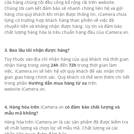
cửa hàng chúng tôi đều công bố rộng rãi trên website.
Chúng tôi cam kết đảm bảo sẽ nhanh chóng liên hệ và gửi
hàng cho quý khách khi nhận được thông tin. iCamera chưa
từng có trường hợp khách hàng than phiền về việc đã
chuyển tiền và không nhận được hàng. Uy tín và đảm bảo
chất lượng hàng hóa là tiêu chuẩn hàng đầu của
iC
amera.vn
.
3. Bao lâu tôi nhận được hàng?
Tùy thuộc vào địa chỉ nhận hàng của quý khách mà thời gian
nhận hàng trong vòng
24h
đến
72h
trong thời gian làm
việc.
iC
amera.vn
sẽ liên hệ với quý khách để xác nhận thời
gian giao hàng chính xác. Quý khách có thể xem thêm chi tiết
trong phần
Hướng dẫn mua hàng từ xa
trên
website
iC
amera.vn.
4. Hàng hóa trên
iC
amera.vn
có đảm bảo chất lượng và
mẫu mã không?
Hàng hóa trên
iC
amera.vn
là các sản phẩm đã được kiểm tra
về chất lượng và chọn lọc về mẫu mã. Chất lượng và các
phần liên quan được đảm bảo.