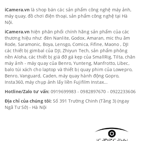
iCamera.vn
là shop bán các sản phẩm công nghệ máy ảnh,
máy quay, đồ chơi điện thoại, sản phẩm công nghệ tại Hà
Nội.
iCamera.vn
hiện phân phối chính hãng sản phẩm của các
thương hiệu như: đèn Nanlite, Godox, Amaran, mic thu âm
Rode, Saramonic, Boya, Lensgo, Comica, Fifine, Maono , DJI
các thiết bị gimbal của DJI, Zhiyun Tech, sản phẩm phông
nền Aloha, các thiết bị giá đỡ gá kẹp của SmallRig, Tilta, chân
máy ảnh - máy quay của Benro, Yunteng, Manfrotto, Libec,
balo túi xách cho laptop và thiết bị quay phim của Lowepro,
Benro, Vanguard, Caden, máy quay hành động Gopro,
Insta360, máy chụp ảnh lấy liền Fujifilm Instax...
Hotline/Zalo tư vấn:
0919699983 - 0982897670 - 0922233606
Địa chỉ của chúng tôi:
Số 391 Trường Chinh (Tầng 3) (ngay
Ngã Tư Sở) - Hà Nội