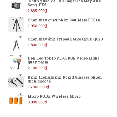
Khung Bảo Vệ Full Cage Cho Máy Ảnh
Sony FX5
2.835.000₫
Chân máy quay phim SoulMate PT01A
1.950.000₫
Chân máy ảnh Tripod Beike QZSD Q620
1.800.000₫
Đèn Led Tolifo PL-60RGB Video Light
quay phim
2.100.000₫
Kính thông minh Rokid Glasses phiên
dịch quốc tế
16.900.000₫
Micro RODE Wireless Micro
3.800.000₫