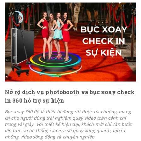
Nở rộ dịch vụ photobooth và bục xoay check
in 360 hỗ trợ sự kiện
Bục xoay 360 độ là thiết bị đang rất được ưa chuộng, mang
lại cho người dùng trải nghiệm quay video toàn cảnh chỉ
trong vài giây. Với thiết kế hiện đại, khách mời chỉ cần bước
lên bục, và hệ thống camera sẽ quay xung quanh, tạo ra
những video sống động và chuyên nghiệp.