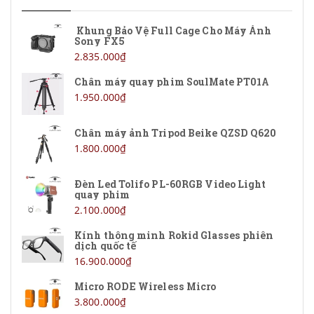
Khung Bảo Vệ Full Cage Cho Máy Ảnh
Sony FX5
2.835.000₫
Chân máy quay phim SoulMate PT01A
1.950.000₫
Chân máy ảnh Tripod Beike QZSD Q620
1.800.000₫
Đèn Led Tolifo PL-60RGB Video Light
quay phim
2.100.000₫
Kính thông minh Rokid Glasses phiên
dịch quốc tế
16.900.000₫
Micro RODE Wireless Micro
3.800.000₫