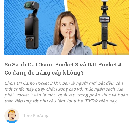
So Sánh DJI Osmo Pocket 3 và DJI Pocket 4:
Có đáng để nâng cấp không?
Chọn DJI Osmo Pocket 3 khi: Bạn là người mới bắt đầu, cần
một chiếc máy quay chất lượng cao với mức ngân sách vừa
phải. Pocket 3 vẫn là một "quái vật" trong phân khúc và hoàn
toàn đáp ứng tốt nhu cầu làm Youtube, TikTok hiện nay.
Thảo Phương