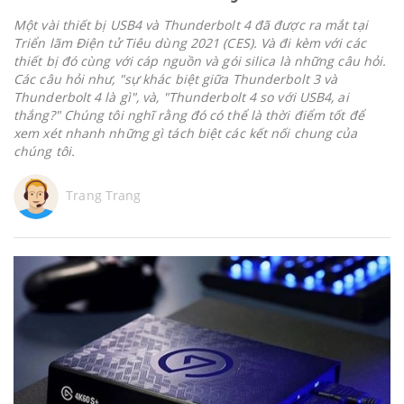
Một vài thiết bị USB4 và Thunderbolt 4 đã được ra mắt tại
Triển lãm Điện tử Tiêu dùng 2021 (CES). Và đi kèm với các
thiết bị đó cùng với cáp nguồn và gói silica là những câu hỏi.
Các câu hỏi như, "sự khác biệt giữa Thunderbolt 3 và
Thunderbolt 4 là gì", và, "Thunderbolt 4 so với USB4, ai
thắng?" Chúng tôi nghĩ rằng đó có thể là thời điểm tốt để
xem xét nhanh những gì tách biệt các kết nối chung của
chúng tôi.
Trang Trang