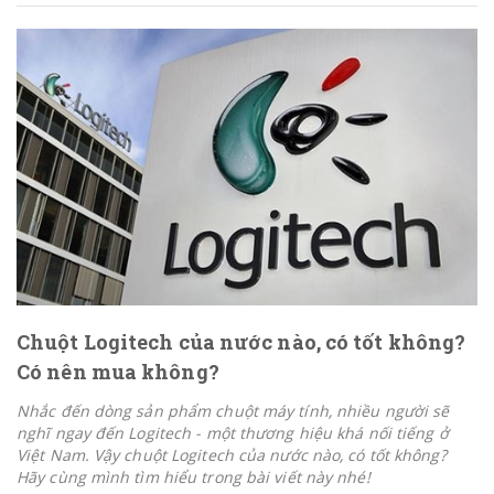
Chuột Logitech của nước nào, có tốt không?
Có nên mua không?
Nhắc đến dòng sản phẩm chuột máy tính, nhiều người sẽ
nghĩ ngay đến Logitech - một thương hiệu khá nối tiếng ở
Việt Nam. Vậy chuột Logitech của nước nào, có tốt không?
Hãy cùng mình tìm hiểu trong bài viết này nhé!