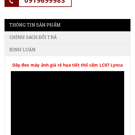
0919699983
THÔNG TIN SẢN PHẨM
CHÍNH SÁCH ĐỔI TRẢ
BÌNH LUẬN
Dây đeo máy ảnh giá rẻ họa tiết thổ cẩm LC07 Lynca