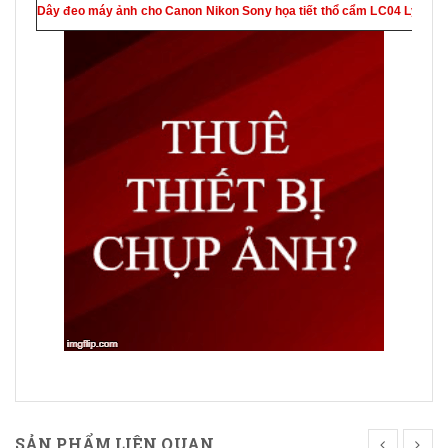
Dây đeo máy ảnh cho Canon Nikon Sony họa tiết thổ cẩm LC04 Lynca
SẢN PHẨM LIÊN QUAN