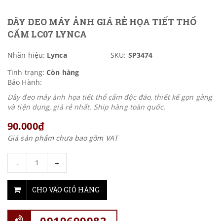
DÂY ĐEO MÁY ẢNH GIÁ RẺ HỌA TIẾT THỔ
CẨM LC07 LYNCA
Nhãn hiệu:
Lynca
SKU:
SP3474
Tình trạng:
Còn hàng
Bảo Hành:
Dây đeo máy ảnh họa tiết thổ cẩm độc đáo, thiết kế gọn gàng
và tiện dụng, giá rẻ nhất. Ship hàng toàn quốc.
90.000₫
Giá sản phẩm chưa bao gồm VAT
-
+
CHO VÀO GIỎ HÀNG