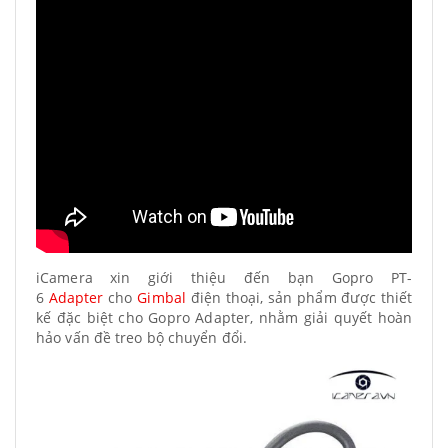
iCamera xin giới thiệu đến bạn Gopro PT-
6
Adapter
cho
Gimbal
điện thoại, sản phẩm được thiết
kế đặc biệt cho Gopro Adapter, nhằm giải quyết hoàn
hảo vấn đề treo bộ chuyển đổi.