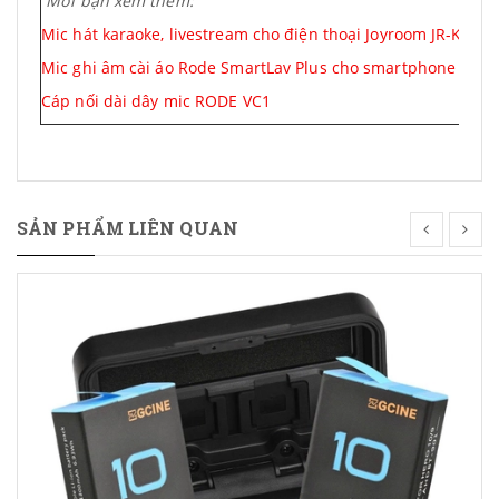
Mời bạn xem thêm:
Mic hát karaoke, livestream cho điện thoại Joyroom JR-K1
Mic ghi âm cài áo Rode SmartLav Plus cho smartphone
Cáp nối dài dây mic RODE VC1
SẢN PHẨM LIÊN QUAN