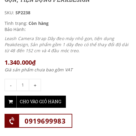
SKU:
SP2238
Tình trạng:
Còn hàng
Bảo Hành:
Leash Camera Strap Dây đeo máy nhỏ gọn, tiện dụng
Peakdesign, Sản phẩm gồm 1 dây đeo có thể thay đổi độ dài
từ 48 đến 152 cm và 4 đầu móc treo.
1.340.000₫
Giá sản phẩm chưa bao gồm VAT
-
+
CHO VÀO GIỎ HÀNG
0919699983