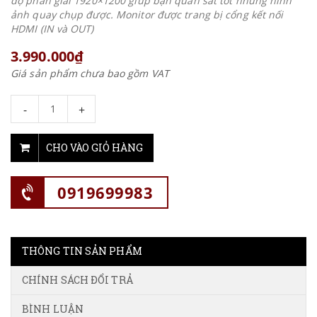
độ phân giải 1920×1200 giúp bạn quan sát tốt những hình
ảnh quay chụp được. Monitor được trang bị cổng kết nối
HDMI (IN và OUT)
3.990.000₫
Giá sản phẩm chưa bao gồm VAT
-
+
CHO VÀO GIỎ HÀNG
0919699983
THÔNG TIN SẢN PHẨM
CHÍNH SÁCH ĐỔI TRẢ
BÌNH LUẬN