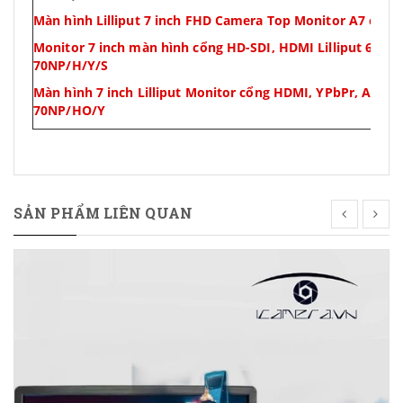
Màn hình Lilliput 7 inch FHD Camera Top Monitor A7 cổn
Monitor 7 inch màn hình cổng HD-SDI, HDMI Lilliput 665GL
70NP/H/Y/S
Màn hình 7 inch Lilliput Monitor cổng HDMI, YPbPr, AV 66
70NP/HO/Y
SẢN PHẨM LIÊN QUAN