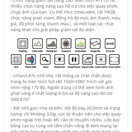
- Chức năng giám sát nâng cao: Màn hình A7s có rất
nhiều chức năng nâng cao hỗ trợ cho việc quay phim,
chụp ảnh của bạn. Cụ thể như: timecodes, cột YRGB,
chức năng pixel zoom, đồng hồ đo mức âm thanh, màu
giả, độ phơi sáng, thanh màu… và một loạt các chức
năng khác cho giải pháp giám sát đa diện.
- Lilliput A7s nhỏ nhẹ, rất mỏng và chắc chắn,được
trang bị màn hình full HD 1920×1080 7inch với góc
nhìn rộng 170 độ. Người dùng có thể xem hình ảnh
phát sóng ở chất lượng 8-bit
và độ sáng cao lên tới
2
500cd/m
- Rất nhỏ gọn, nhẹ và bền: Với độ dày 20.5mm và trọng
lượng chỉ khoảng 320g, cực kỳ thuận tiện cho việc quay
phim ngoài trời hoặc khi cần di chuyển nhiều.
Lớp bọc 
bằng cao su cùng với tấm chắn nắng đi kèm mang lại 
giải pháp bảo vệ an toàn nhất cho chiếc màn hình của 