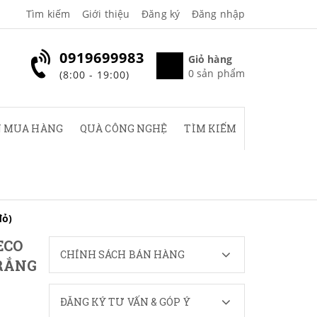
Tìm kiếm
Giới thiệu
Đăng ký
Đăng nhập
0919699983
Giỏ hàng
0
sản phẩm
(8:00 - 19:00)
 MUA HÀNG
QUÀ CÔNG NGHỆ
TÌM KIẾM
đỏ)
ECO
CHÍNH SÁCH BÁN HÀNG
TRẮNG
ĐĂNG KÝ TƯ VẤN & GÓP Ý