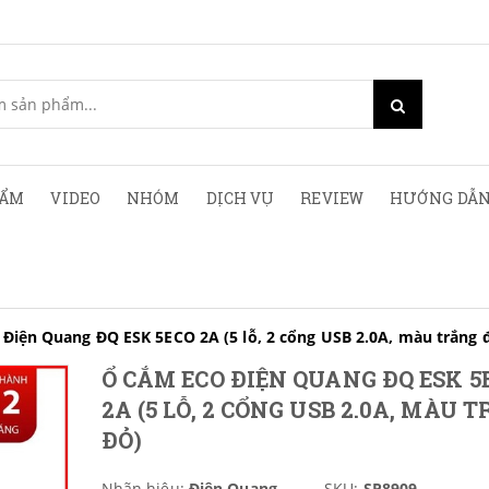
HẨM
VIDEO
NHÓM
DỊCH VỤ
REVIEW
HƯỚNG DẪN
Điện Quang ĐQ ESK 5ECO 2A (5 lỗ, 2 cổng USB 2.0A, màu trắng 
Ổ CẮM ECO ĐIỆN QUANG ĐQ ESK 5
2A (5 LỖ, 2 CỔNG USB 2.0A, MÀU 
ĐỎ)
Nhãn hiệu:
Điện Quang
SKU:
SP8909