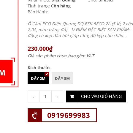
Tình trạng:
Còn hàng
Bảo Hành:
Ổ Cắm ECO Điện Quang ĐQ ESK 5ECO 2A (5 lỗ, 2 cổ
2.0A, màu trắng đỏ) 1/ ĐIỂM ĐẶC BIỆT SẢN PHẨM: 
đồng có kẹp đàn hồi giúp tăng độ kẹp cho chấu...
230.000₫
Giá sản phẩm chưa bao gồm VAT
Kích thước
DÂY 2M
DÂY 5M
-
+
CHO VÀO GIỎ HÀNG
0919699983