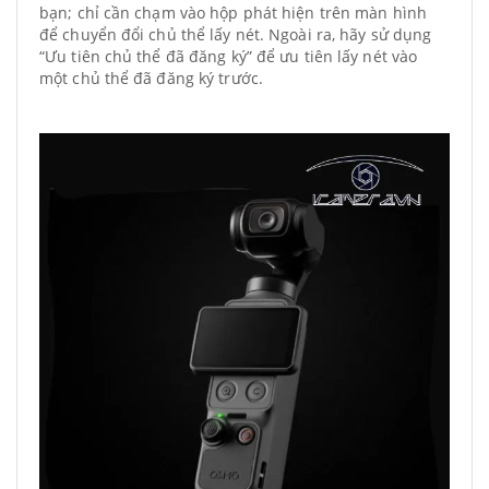
bạn; chỉ cần chạm vào hộp phát hiện trên màn hình
để chuyển đổi chủ thể lấy nét. Ngoài ra, hãy sử dụng
“Ưu tiên chủ thể đã đăng ký” để ưu tiên lấy nét vào
một chủ thể đã đăng ký trước.