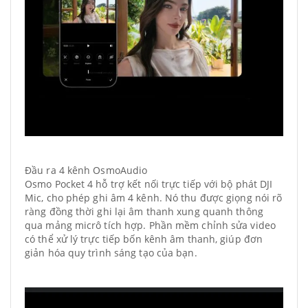
Đầu ra 4 kênh OsmoAudio
Osmo Pocket 4 hỗ trợ kết nối trực tiếp với bộ phát DJI
Mic, cho phép ghi âm 4 kênh. Nó thu được giọng nói rõ
ràng đồng thời ghi lại âm thanh xung quanh thông
qua mảng micrô tích hợp. Phần mềm chỉnh sửa video
có thể xử lý trực tiếp bốn kênh âm thanh, giúp đơn
giản hóa quy trình sáng tạo của bạn.