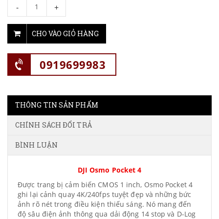
-
+
CHO VÀO GIỎ HÀNG
0919699983
THÔNG TIN SẢN PHẨM
CHÍNH SÁCH ĐỔI TRẢ
BÌNH LUẬN
DJI Osmo Pocket 4
Được trang bị cảm biến CMOS 1 inch, Osmo Pocket 4
ghi lại cảnh quay 4K/240fps tuyệt đẹp và những bức
ảnh rõ nét trong điều kiện thiếu sáng. Nó mang đến
độ sâu điện ảnh thông qua dải động 14 stop và D-Log