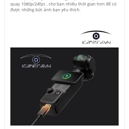
quay 1080p/24fps , cho bạn nhiều thời gian hơn để có
được những bức ảnh bạn yêu thích.