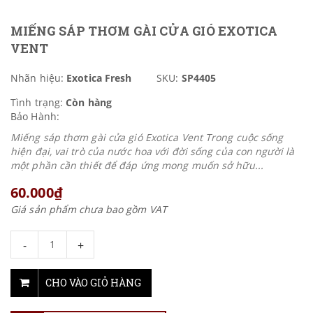
MIẾNG SÁP THƠM GÀI CỬA GIÓ EXOTICA
VENT
Nhãn hiệu:
Exotica Fresh
SKU:
SP4405
Tình trạng:
Còn hàng
Bảo Hành:
Miếng sáp thơm gài cửa gió Exotica Vent Trong cuộc sống
hiện đại, vai trò của nước hoa với đời sống của con người là
một phần cần thiết để đáp ứng mong muốn sở hữu...
60.000₫
Giá sản phẩm chưa bao gồm VAT
-
+
CHO VÀO GIỎ HÀNG