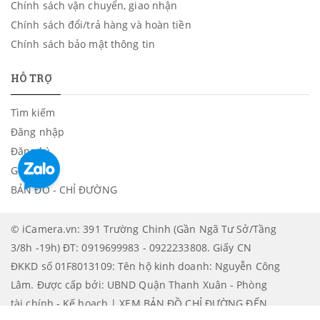
Chính sách vận chuyển, giao nhận
Chính sách đổi/trả hàng và hoàn tiền
Chính sách bảo mật thông tin
HỖ TRỢ
Tìm kiếm
Đăng nhập
Đăng ký
Giỏ hàng
BẢN ĐỒ - CHỈ ĐƯỜNG
© iCamera.vn: 391 Trường Chinh (Gần Ngã Tư Sở/Tầng
3/8h -19h) ĐT: 0919699983 - 0922233808. Giấy CN
ĐKKD số 01F8013109: Tên hộ kinh doanh: Nguyễn Công
Lâm. Được cấp bởi: UBND Quận Thanh Xuân - Phòng
tài chính - Kế hoạch | XEM BẢN ĐỒ CHỈ ĐƯỜNG ĐẾN