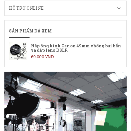
HỖ TRỢ ONLINE
SẢN PHẨM ĐÃ XEM
Nắp ống kính Canon 49mm chống bụi bẩn
va đập lens DSLR
60.000 VND