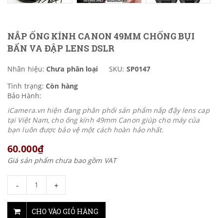
NẮP ỐNG KÍNH CANON 49MM CHỐNG BỤI
BẨN VA ĐẬP LENS DSLR
Nhãn hiệu:
Chưa phân loại
SKU:
SP0147
Tình trạng:
Còn hàng
Bảo Hành:
iCamera.vn hiện đang phân phối sản phẩm nắp đậy lens cap
tại Việt Nam, cho ống kính 49mm Canon giúp cho máy của
bạn luôn được bảo vệ một cách hoàn hảo nhất.
60.000₫
Giá sản phẩm chưa bao gồm VAT
-
+
CHO VÀO GIỎ HÀNG