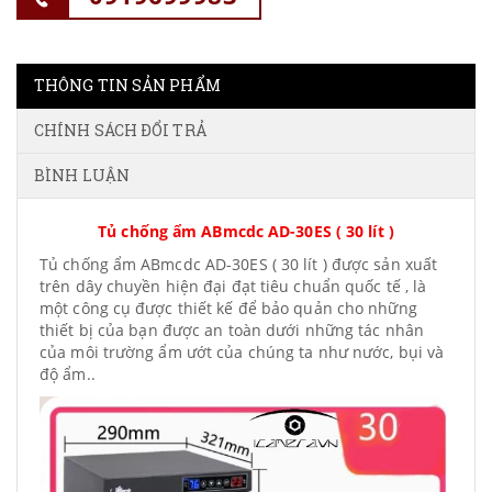
THÔNG TIN SẢN PHẨM
CHÍNH SÁCH ĐỔI TRẢ
BÌNH LUẬN
Tủ chống ẩm ABmcdc AD-30ES ( 30 lít )
Tủ chống ẩm ABmcdc AD-30ES ( 30 lít ) được sản xuất
trên dây chuyền hiện đại đạt tiêu chuẩn quốc tế , là
một công cụ được thiết kế để bảo quản cho những
thiết bị của bạn được an toàn dưới những tác nhân
của môi trường ẩm ướt của chúng ta như nước, bụi và
độ ẩm..