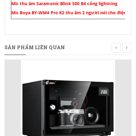
Mic thu âm Saramonic Blink 500 B4 cổng lightning
Mic Boya BY-WM4 Pro K2 thu âm 2 người nói cho điện tho
SẢN PHẨM LIÊN QUAN