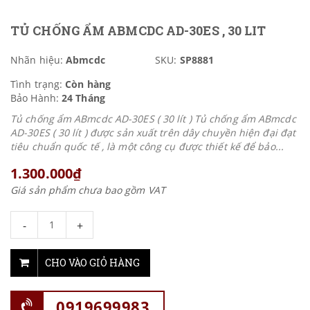
TỦ CHỐNG ẨM ABMCDC AD-30ES , 30 LIT
Nhãn hiệu:
Abmcdc
SKU:
SP8881
Tình trạng:
Còn hàng
Bảo Hành:
24 Tháng
Tủ chống ẩm ABmcdc AD-30ES ( 30 lít ) Tủ chống ẩm ABmcdc
AD-30ES ( 30 lít ) được sản xuất trên dây chuyền hiện đại đạt
tiêu chuẩn quốc tế , là một công cụ được thiết kế để bảo...
1.300.000₫
Giá sản phẩm chưa bao gồm VAT
-
+
CHO VÀO GIỎ HÀNG
0919699983