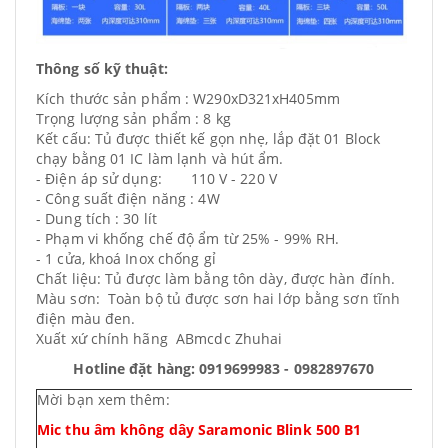
Thông số kỹ thuật:
Kích thước sản phẩm : W290xD321xH405mm
Trọng lượng sản phẩm : 8 kg
Kết cấu: Tủ được thiết kế gọn nhẹ, lắp đặt 01 Block
chạy bằng 01 IC làm lạnh và hút ẩm.
- Điện áp sử dụng: 110 V - 220 V
- Công suất điện năng : 4W
- Dung tích : 30 lít
- Phạm vi khống chế độ ẩm từ 25% - 99% RH.
- 1 cửa, khoá Inox chống gỉ
Chất liệu: Tủ được làm bằng tôn dày, được hàn đính.
Màu sơn: Toàn bộ tủ được sơn hai lớp bằng sơn tĩnh
điện màu đen.
Xuất xứ chính hãng ABmcdc Zhuhai
Hotline đặt hàng: 0919699983 - 0982897670
Mời bạn xem thêm:
Mic thu âm không dây Saramonic Blink 500 B1