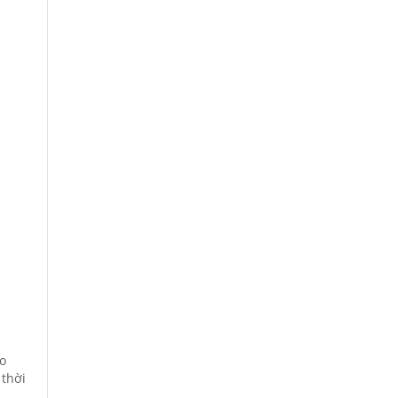
lo
 thời