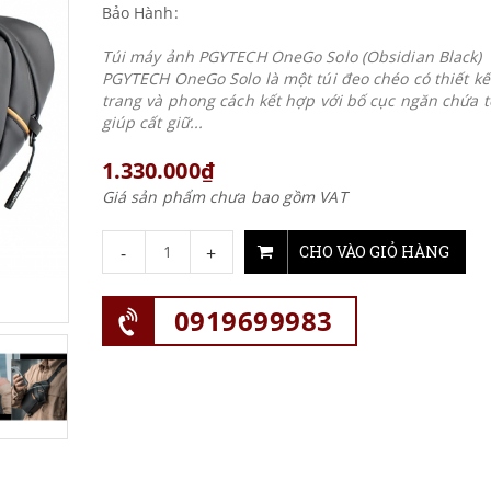
Bảo Hành:
Túi máy ảnh PGYTECH OneGo Solo (Obsidian Black)
PGYTECH OneGo Solo là một túi đeo chéo có thiết kế
trang và phong cách kết hợp với bố cục ngăn chứa t
giúp cất giữ...
1.330.000₫
Giá sản phẩm chưa bao gồm VAT
-
+
CHO VÀO GIỎ HÀNG
0919699983