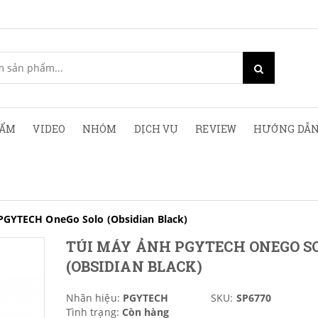
HẨM
VIDEO
NHÓM
DỊCH VỤ
REVIEW
HƯỚNG DẪN
PGYTECH OneGo Solo (Obsidian Black)
TÚI MÁY ẢNH PGYTECH ONEGO S
(OBSIDIAN BLACK)
Nhãn hiệu:
PGYTECH
SKU:
SP6770
Tình trạng:
Còn hàng