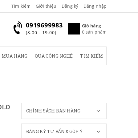
Tìm kiếm
Giới thiệu
Đăng ký
Đăng nhập
0919699983
Giỏ hàng
0
sản phẩm
(8:00 - 19:00)
 MUA HÀNG
QUÀ CÔNG NGHỆ
TÌM KIẾM
OLO
CHÍNH SÁCH BÁN HÀNG
ĐĂNG KÝ TƯ VẤN & GÓP Ý