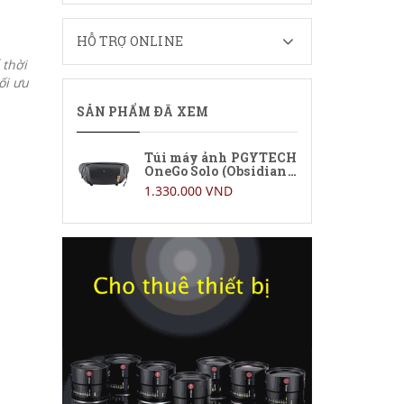
HỖ TRỢ ONLINE
 thời
ối ưu
SẢN PHẨM ĐÃ XEM
Túi máy ảnh PGYTECH
OneGo Solo (Obsidian
Black)
1.330.000 VND