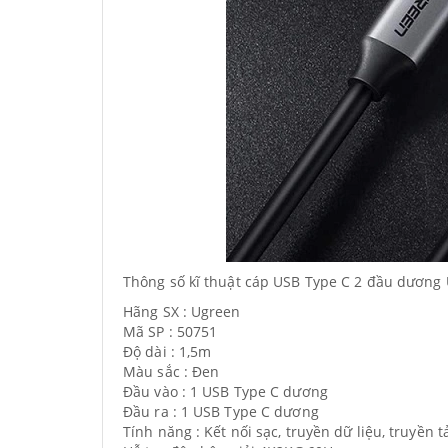
Thông số kĩ thuật cáp USB Type C 2 đầu dương U
Hãng SX : Ugreen
Mã SP : 50751
Độ dài : 1,5m
Màu sắc : Đen
Đầu vào : 1 USB Type C dương
Đầu ra : 1 USB Type C dương
Tính năng : Kết nối sạc, truyền dữ liệu, truyền 