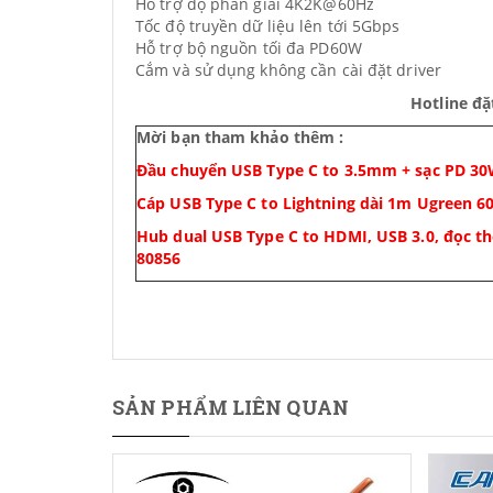
Hỗ trợ độ phân giải 4K2K@60Hz
Tốc độ truyền dữ liệu lên tới 5Gbps
Hỗ trợ bộ nguồn tối đa PD60W
Cắm và sử dụng không cần cài đặt driver
Hotline đặ
Mời bạn tham khảo thêm :
Đầu chuyển USB Type C to 3.5mm + sạc PD 3
Cáp USB Type C to Lightning dài 1m Ugreen 6
Hub dual USB Type C to HDMI, USB 3.0, đọc th
80856
SẢN PHẨM LIÊN QUAN