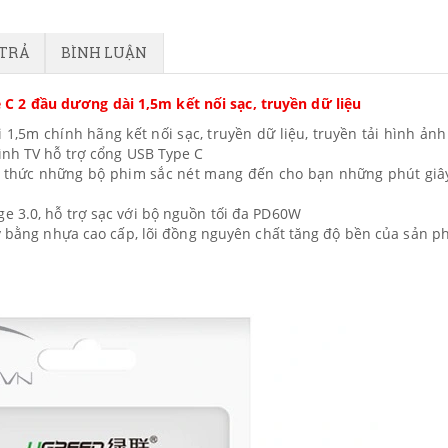
 TRẢ
BÌNH LUẬN
C 2 đầu dương dài 1,5m kết nối sạc, truyền dữ liệu
,5m chính hãng kết nối sạc, truyền dữ liệu, truyền tải hình ảnh
ình TV hỗ trợ cổng USB Type C
g thức những bộ phim sắc nét mang đến cho bạn những phút giâ
e 3.0, hỗ trợ sạc với bộ nguồn tối đa PD60W
ây bằng nhựa cao cấp, lõi đồng nguyên chất tăng độ bền của sản 