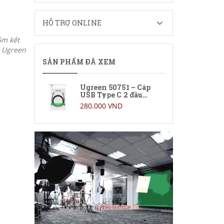
HỖ TRỢ ONLINE
5m kết
g Ugreen
SẢN PHẨM ĐÃ XEM
Ugreen 50751 – Cáp
USB Type C 2 đầu
dương dài 1,5m kết nối
280.000 VND
sạc, truyền dữ liệu