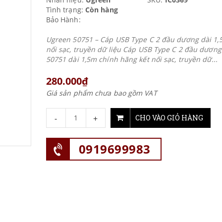
Tình trạng:
Còn hàng
Bảo Hành:
Ugreen 50751 – Cáp USB Type C 2 đầu dương dài 1,
nối sạc, truyền dữ liệu Cáp USB Type C 2 đầu dươn
50751 dài 1,5m chính hãng kết nối sạc, truyền dữ...
280.000₫
Giá sản phẩm chưa bao gồm VAT
-
+
CHO VÀO GIỎ HÀNG
0919699983