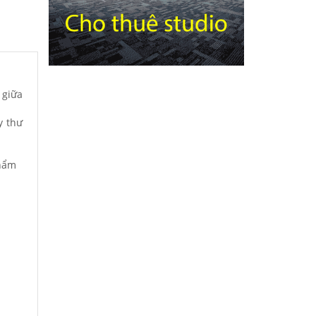
 giữa
y thư
phẩm