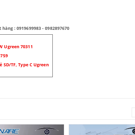
t hàng : 0919699983 - 0982897670
0W Ugreen 70311
0759
ẻ SD/TF, Type C Ugreen