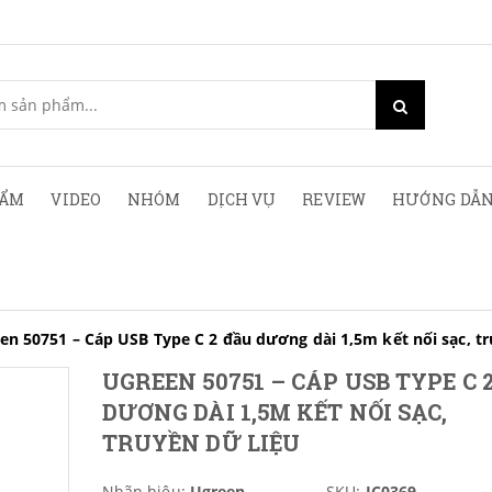
HẨM
VIDEO
NHÓM
DỊCH VỤ
REVIEW
HƯỚNG DẪN
en 50751 – Cáp USB Type C 2 đầu dương dài 1,5m kết nối sạc, tr
UGREEN 50751 – CÁP USB TYPE C 
DƯƠNG DÀI 1,5M KẾT NỐI SẠC,
TRUYỀN DỮ LIỆU
Nhãn hiệu:
Ugreen
SKU:
IC0369