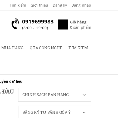
Tìm kiếm
Giới thiệu
Đăng ký
Đăng nhập
0919699983
Giỏ hàng
0
sản phẩm
(8:00 - 19:00)
 MUA HÀNG
QUÀ CÔNG NGHỆ
TÌM KIẾM
uyền dữ liệu
2 ĐẦU
CHÍNH SÁCH BÁN HÀNG
ĐĂNG KÝ TƯ VẤN & GÓP Ý