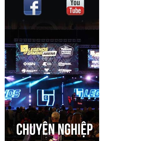
Exotica Fresh
Remax
Ulanzi
Saramonic
Samson
Steelmate
Rode
Qihe
Baseus
Beike
Chưa phân loại