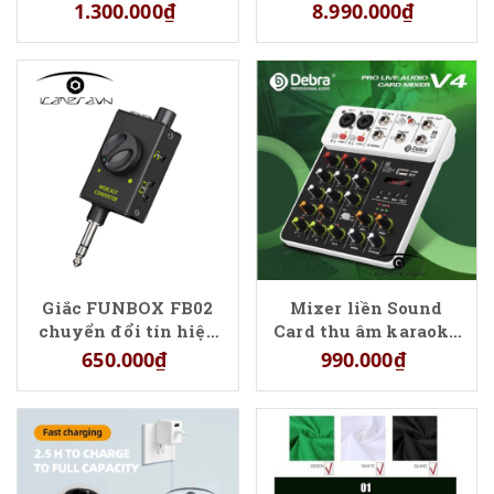
30W
1.300.000₫
8.990.000₫
Giắc FUNBOX FB02
Mixer liền Sound
chuyển đổi tín hiệu
Card thu âm karaoke
hỗ trợ Livestream
Debra V4
650.000₫
990.000₫
trên điện thoại