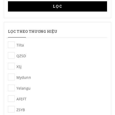
LỌC
LỌC THEO THƯƠNG HIỆU
Tilta
QZSD
XSJ
Mydunn
Yelangu
AFEFT
ZSYB