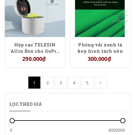
Hộp sạc TELESIN
Phông vải xanh lá
Allin Box cho GoPro
key hình tách nền
Hero 9/10/11/12
290.000₫
300.000₫
1
2
3
4
5
LỌC THEO GIÁ