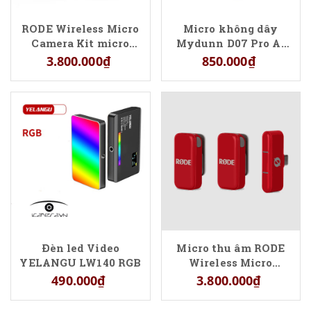
RODE Wireless Micro
Micro không dây
Camera Kit micro
Mydunn D07 Pro Ai
không dây chính
chính hãng giá rẻ
3.800.000₫
850.000₫
hãng
Đèn led Video
Micro thu âm RODE
YELANGU LW140 RGB
Wireless Micro
Lightning
490.000₫
3.800.000₫