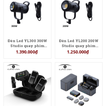
Đèn Led YL300 300W
Đèn Led YL200 200W
Studio quay phim
Studio quay phim
chụp ảnh
chụp ảnh
1.390.000₫
1.250.000₫