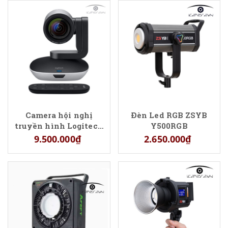
Camera hội nghị
Đèn Led RGB ZSYB
truyền hình Logitech
Y500RGB
PTZ PRO 2
9.500.000₫
2.650.000₫