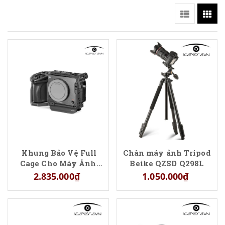
Khung Bảo Vệ Full
Chân máy ảnh Tripod
Cage Cho Máy Ảnh
Beike QZSD Q298L
Sony FX5
2.835.000₫
1.050.000₫