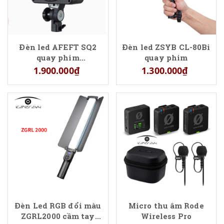
Đèn led AFEFT SQ2
Đèn led ZSYB CL-80Bi
quay phim
quay phim
Livestream
1.900.000₫
1.300.000₫
Đèn Led RGB đổi màu
Micro thu âm Rode
ZGRL2000 cầm tay
Wireless Pro