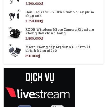
1.390.000₫
Logitech
Đèn Led YL200 200W Studio quay phim
chụp ảnh
Feiyu
1.250.000₫
Caden
RODE Wireless Micro Camera Kit micro
không dây chính hãng
3.800.000₫
Sandisk
Micro không dây Mydunn D07 Pro Ai
Godox
chính hãng giá rẻ
850.000₫
Bestview
Hollyland
Yongnuo
Nanlite
Zeapon