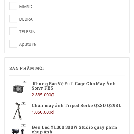
MMSD
DEBRA
TELESIN
Aputure
YoloLiv
SẢN PHẨM MỚI
Lieqi
Nikon
Khung Bảo Vệ Full Cage Cho Máy Ảnh
Sony FX5
MyFirst
2.835.000₫
Chân máy ảnh Tripod Beike QZSD Q298L
Foldio
1.050.000₫
Apple
Đèn Led YL300 300W Studio quay phim
chụp ảnh
FeelWorld