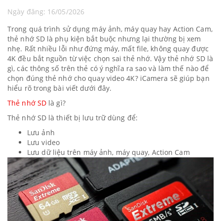
Ngày đăng: 16/05/2026
Trong quá trình sử dụng máy ảnh, máy quay hay Action Cam,
thẻ nhớ SD là phụ kiện bắt buộc nhưng lại thường bị xem
nhẹ. Rất nhiều lỗi như đứng máy, mất file, không quay được
4K đều bắt nguồn từ việc chọn sai thẻ nhớ. Vậy thẻ nhớ SD là
gì, các thông số trên thẻ có ý nghĩa ra sao và làm thế nào để
chọn đúng thẻ nhớ cho quay video 4K? iCamera sẽ giúp bạn
hiểu rõ trong bài viết dưới đây.
Thẻ nhớ SD
là gì?
Thẻ nhớ SD là thiết bị lưu trữ dùng để:
Lưu ảnh
Lưu video
Lưu dữ liệu trên máy ảnh, máy quay, Action Cam