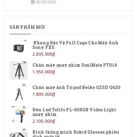
06/06/2026
SẢN PHẨM MỚI
Khung Bảo Vệ Full Cage Cho Máy Ảnh
Sony FX5
2.835.000₫
Chân máy quay phim SoulMate PT01A
1.950.000₫
Chân máy ảnh Tripod Beike QZSD Q620
1.800.000₫
Đèn Led Tolifo PL-60RGB Video Light
quay phim
2.100.000₫
Kính thông minh Rokid Glasses phiên
dịch quốc tế