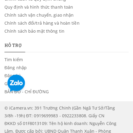
Quy định và hình thức thanh toán
Chính sách vận chuyển, giao nhận
Chính sách đổi/trả hàng và hoàn tiền
Chính sách bảo mật thông tin
HỖ TRỢ
Tìm kiếm
Đăng nhập
Đăng ký
Giỏ hàng
BẢN ĐỒ - CHỈ ĐƯỜNG
© iCamera.vn: 391 Trường Chinh (Gần Ngã Tư Sở/Tầng
3/8h -19h) ĐT: 0919699983 - 0922233808. Giấy CN
ĐKKD số 01F8013109: Tên hộ kinh doanh: Nguyễn Công
Lâm. Được cấp bởi: UBND Quận Thanh Xuân - Phòng