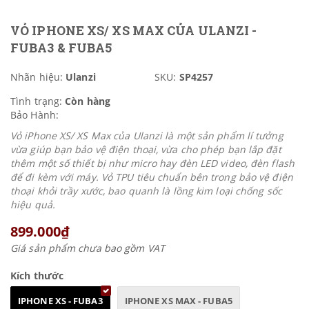
VỎ IPHONE XS/ XS MAX CỦA ULANZI -
FUBA3 & FUBA5
Nhãn hiệu:
Ulanzi
SKU:
SP4257
Tình trạng:
Còn hàng
Bảo Hành:
Vỏ iPhone XS/ XS Max của Ulanzi là một sản phẩm lí tưởng
vừa giúp bạn bảo vệ điện thoại, vừa cho phép bạn lắp đặt
thêm một số thiết bị như micro hay đèn LED video, đèn flash
để đi kèm với máy. Vỏ TPU tiêu chuẩn bên trong bảo vệ điện
thoại khỏi trầy xước, bao quanh là lồng kim loại chống sốc
hiệu quả.
899.000₫
Giá sản phẩm chưa bao gồm VAT
Kích thước
IPHONE XS - FUBA3
IPHONE XS MAX - FUBA5