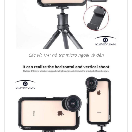
Các vít 1/4" hỗ trợ micro ngoài và đèn