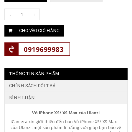
-
+
CHO VÀO GIỎ HÀNG
0919699983
THÔNG TIN SẢN PHẨM
CHÍNH SÁCH ĐỔI TRẢ
BÌNH LUẬN
Vỏ iPhone XS/ XS Max của Ulanzi
iCamera xin giới thiệu đến bạn Vỏ iPhone XS/ XS Max
của Ulanzi, một sản phẩm lí tưởng vừa giúp bạn bảo vệ