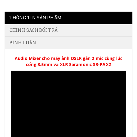
THÔNG TIN SẢN PHẨM
CHÍNH SÁCH ĐỔI TRẢ
BÌNH LUẬN
Audio Mixer cho máy ảnh DSLR gắn 2 mic cùng lúc
cổng 3.5mm và XLR Saramonic SR-PAX2