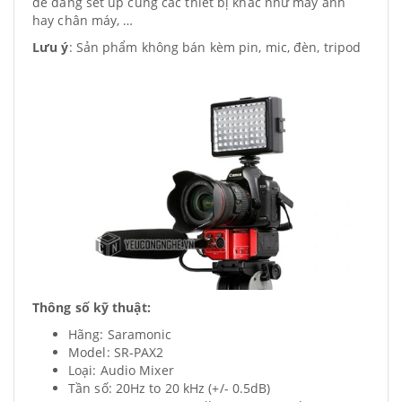
dễ dàng set up cùng các thiết bị khác như máy ảnh
hay chân máy, …
Lưu ý
: Sản phẩm không bán kèm pin, mic, đèn, tripod
Thông số kỹ thuật:
Hãng: Saramonic
Model: SR-PAX2
Loại: Audio Mixer
Tần số: 20Hz to 20 kHz (+/- 0.5dB)