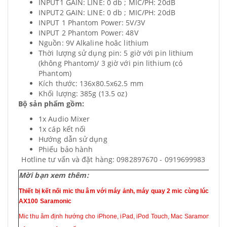
INPUT1 GAIN: LINE: 0 db ; MIC/PH: 20dB
INPUT2 GAIN: LINE: 0 db ; MIC/PH: 20dB
INPUT 1 Phantom Power: 5V/3V
INPUT 2 Phantom Power: 48V
Nguồn: 9V Alkaline hoăc lithium
Thời lượng sử dụng pin: 5 giờ với pin lithium
(không Phantom)/ 3 giờ với pin lithium (có
Phantom)
Kích thước: 136x80.5x62.5 mm
Khối lượng: 385g (13.5 oz)
Bộ sản phẩm gồm:
1x Audio Mixer
1x cáp kết nối
Hướng dẫn sử dụng
Phiếu bảo hành
Hotline tư vấn và đặt hàng: 0982897670 - 0919699983
Mời bạn xem thêm:
Thiết bị kết nối mic thu âm với máy ảnh, máy quay 2 mic cùng lúc Audi
AX100 Saramonic
Mic thu âm định hướng cho iPhone, iPad, iPod Touch, Mac Saramonic Sm