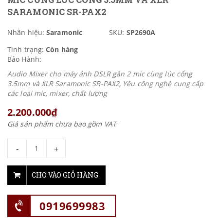
SARAMONIC SR-PAX2
Nhãn hiệu:
Saramonic
SKU:
SP2690A
Tình trạng:
Còn hàng
Bảo Hành:
Audio Mixer cho máy ảnh DSLR gắn 2 mic cùng lúc cổng
3.5mm và XLR Saramonic SR-PAX2, Yêu công nghệ cung cấp
các loại mic, mixer, chất lượng
2.200.000₫
Giá sản phẩm chưa bao gồm VAT
-
+
CHO VÀO GIỎ HÀNG
0919699983