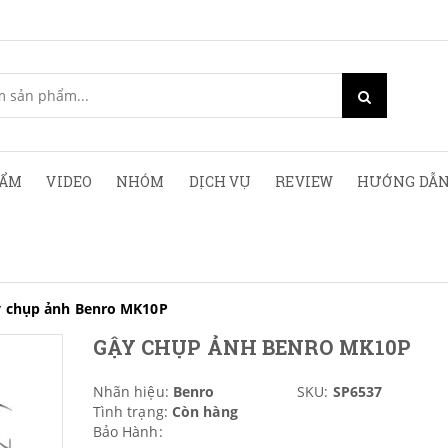
HẨM
VIDEO
NHÓM
DỊCH VỤ
REVIEW
HƯỚNG DẪN
 chụp ảnh Benro MK10P
GẬY CHỤP ẢNH BENRO MK10P
Nhãn hiệu:
Benro
SKU:
SP6537
Tình trạng:
Còn hàng
Bảo Hành: