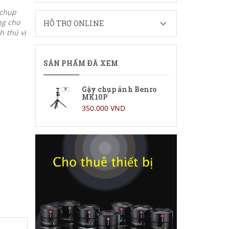
 chụp
ng cho
HỖ TRỢ ONLINE
 thú vị
SẢN PHẨM ĐÃ XEM
Gậy chụp ảnh Benro
MK10P
350.000 VND