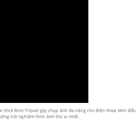
e Stick Mini Tripod gậy chụp ảnh đa năng cho điện thoại kèm điề
ững trải nghiệm hình ảnh thú vị nhất.