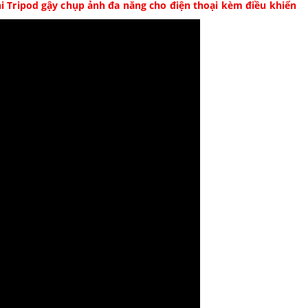
ni Tripod gậy chụp ảnh đa năng cho điện thoại kèm điều khiển