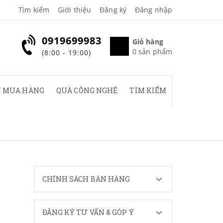
Tìm kiếm
Giới thiệu
Đăng ký
Đăng nhập
0919699983
Giỏ hàng
0
sản phẩm
(8:00 - 19:00)
 MUA HÀNG
QUÀ CÔNG NGHỆ
TÌM KIẾM
CHÍNH SÁCH BÁN HÀNG
ĐĂNG KÝ TƯ VẤN & GÓP Ý