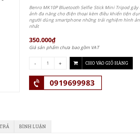
Benro MK10P Bluetooth Selfie Stick Mini Tripod gậy
ảnh đa năng cho điện thoại kèm điều khiển tiện dụ
người dùng smartphone những trải nghiệm hình ảnh
nhất
350.000₫
Giá sản phẩm chưa bao gồm VAT
-
+
CHO VÀO GIỎ HÀNG
0919699983
 TRẢ
BÌNH LUẬN