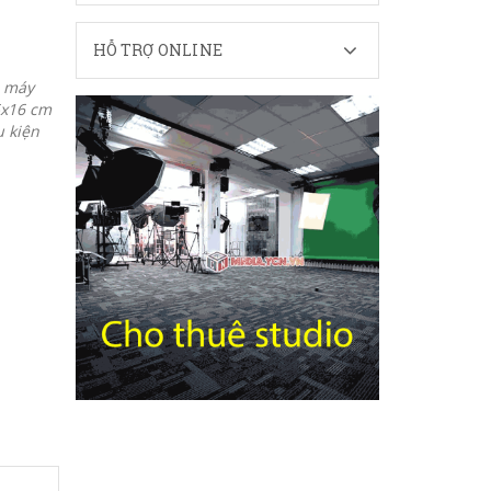
HỖ TRỢ ONLINE
o máy
5x16 cm
ụ kiện