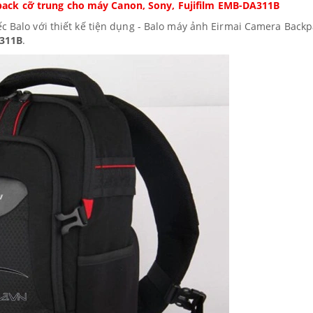
ack cỡ trung cho máy Canon, Sony, Fujifilm EMB-DA311B
ếc Balo với thiết kế tiện dụng - Balo máy ảnh Eirmai Camera Back
311B
.