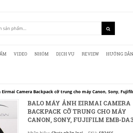
HẨM
VIDEO
NHÓM
DỊCH VỤ
REVIEW
HƯỚNG DẪN
 Eirmai Camera Backpack cỡ trung cho máy Canon, Sony, Fujif
BALO MÁY ẢNH EIRMAI CAMERA
BACKPACK CỠ TRUNG CHO MÁY
CANON, SONY, FUJIFILM EMB-DA3
Nhãn hiệu:
Chưa phân loại
SKU:
SP2466