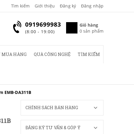
Tìm kiếm
Giới thiệu
Đăng ký
Đăng nhập
0919699983
Giỏ hàng
0
sản phẩm
(8:00 - 19:00)
 MUA HÀNG
QUÀ CÔNG NGHỆ
TÌM KIẾM
ilm EMB-DA311B
CHÍNH SÁCH BÁN HÀNG
11B
ĐĂNG KÝ TƯ VẤN & GÓP Ý