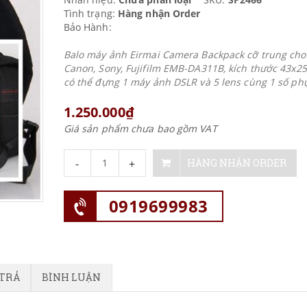
Tình trạng:
Hàng nhận Order
Bảo Hành:
Balo máy ảnh Eirmai Camera Backpack cỡ trung ch
Canon, Sony, Fujifilm EMB-DA311B, kích thước 43x2
có thể đựng 1 máy ảnh DSLR và 5 lens cùng 1 số ph
1.250.000₫
Giá sản phẩm chưa bao gồm VAT
-
+
HÀNG NHẬN ORDER
0919699983
 TRẢ
BÌNH LUẬN