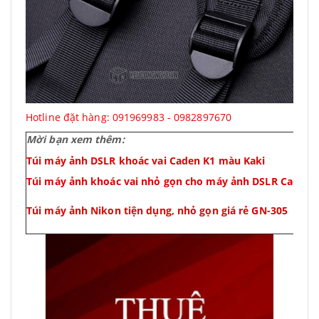
Hotline đặt hàng: 091969983 - 0982897670
Mời bạn xem thêm:
Túi máy ảnh DSLR khoác vai Caden K1 màu Kaki
Túi máy ảnh khoác vai nhỏ gọn cho máy ảnh DSLR Caden 
Túi máy ảnh Nikon tiện dụng, nhỏ gọn giá rẻ GN-305