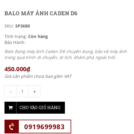
BALO MÁY ẢNH CADEN D6
SKU:
SP3680
Tình trạng:
Còn hàng
Bảo Hành:
Balo đựng máy ảnh Caden D6 chuyên dụng, bảo vệ máy ảnh
trong quá trình di chuyển, di lịch, khám phá ngoài trời.
450.000₫
Giá sản phẩm chưa bao gồm VAT
-
+
CHO VÀO GIỎ HÀNG
0919699983