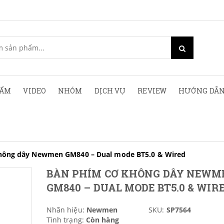
HẨM
VIDEO
NHÓM
DỊCH VỤ
REVIEW
HƯỚNG DẪN
hông dây Newmen GM840 – Dual mode BT5.0 & Wired
BÀN PHÍM CƠ KHÔNG DÂY NEWM
GM840 – DUAL MODE BT5.0 & WIR
Nhãn hiệu:
Newmen
SKU:
SP7564
Tình trạng:
Còn hàng