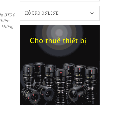
HỖ TRỢ ONLINE
e BT5.0
 thêm
m không