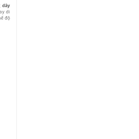
 dây
ay di
hế độ