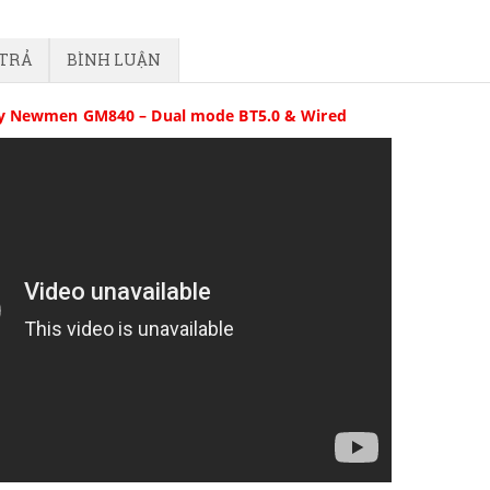
 TRẢ
BÌNH LUẬN
y Newmen GM840 – Dual mode BT5.0 & Wired