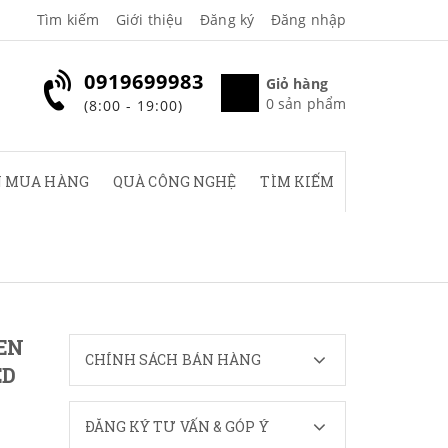
Tìm kiếm
Giới thiệu
Đăng ký
Đăng nhập
0919699983
Giỏ hàng
0
sản phẩm
(8:00 - 19:00)
 MUA HÀNG
QUÀ CÔNG NGHỆ
TÌM KIẾM
EN
CHÍNH SÁCH BÁN HÀNG
ED
ĐĂNG KÝ TƯ VẤN & GÓP Ý