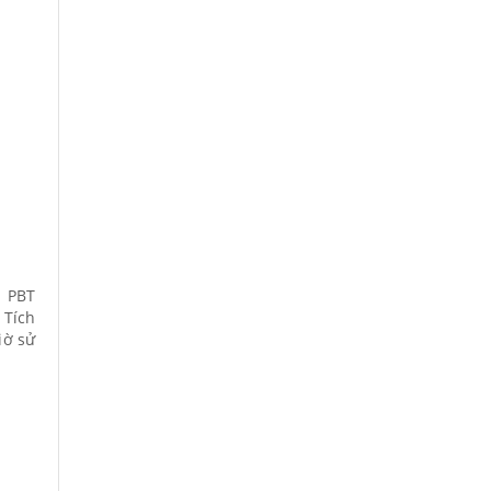
p PBT
 Tích
iờ sử