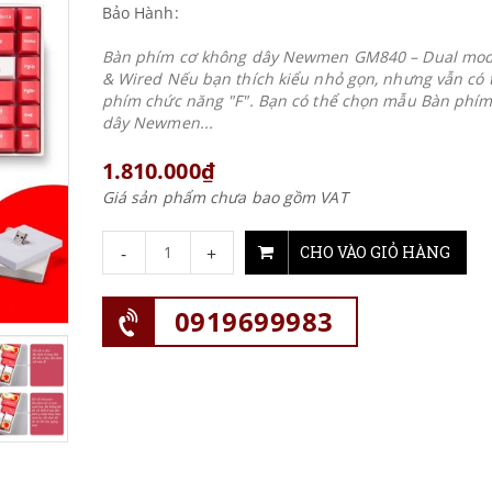
Bảo Hành:
Bàn phím cơ không dây Newmen GM840 – Dual mod
& Wired Nếu bạn thích kiểu nhỏ gọn, nhưng vẫn có
phím chức năng "F". Bạn có thể chọn mẫu Bàn phí
dây Newmen...
1.810.000₫
Giá sản phẩm chưa bao gồm VAT
-
+
CHO VÀO GIỎ HÀNG
0919699983