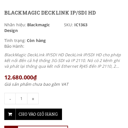
BLACKMAGIC DECKLINK IP/SDI HD
Nhãn hiệu:
Blackmagic
SKU:
IC1363
Design
Tình trạng:
Còn hàng
Bảo Hành:
BlackMagic DeckLink IP/SDI HD DeckLink IP/SDI HD cho phép
kết nối đến cả hệ thống 3G-SDI và IP 2110. Nó có 2 kênh ghi
và phát lại thông qua kết nối Ethernet RJ45 đến IP 2110, 2...
12.680.000₫
Giá sản phẩm chưa bao gồm VAT
-
+
CHO VÀO GIỎ HÀNG