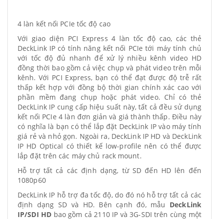
4 làn kết nối PCIe tốc độ cao
Với giao diện PCI Express 4 làn tốc độ cao, các thẻ
DeckLink IP có tính năng kết nối PCIe tới máy tính chủ
với tốc độ đủ nhanh để xử lý nhiều kênh video HD
đồng thời bao gồm cả việc chụp và phát video trên mỗi
kênh. Với PCI Express, bạn có thể đạt được độ trễ rất
thấp kết hợp với đồng bộ thời gian chính xác cao với
phần mềm đang chụp hoặc phát video. Chỉ có thẻ
DeckLink IP cung cấp hiệu suất này, tất cả đều sử dụng
kết nối PCIe 4 làn đơn giản và giá thành thấp. Điều này
có nghĩa là bạn có thể lắp đặt DeckLink IP vào máy tính
giá rẻ và nhỏ gọn. Ngoài ra, DeckLink IP HD và DeckLink
IP HD Optical có thiết kế low-profile nên có thể được
lắp đặt trên các máy chủ rack mount.
Hỗ trợ tất cả các định dạng, từ SD đến HD lên đến
1080p60
DeckLink IP hỗ trợ đa tốc độ, do đó nó hỗ trợ tất cả các
định dạng SD và HD. Bên cạnh đó, mẫu
DeckLink
IP/SDI HD
bao gồm cả 2110 IP và 3G-SDI trên cùng một