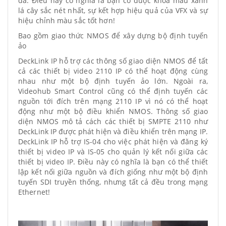
đa. Điều này có nghĩa là bạn có được khóa màu xanh
lá cây sắc nét nhất, sự kết hợp hiệu quả của VFX và sự
hiệu chỉnh màu sắc tốt hơn!
Bao gồm giao thức NMOS để xây dựng bộ định tuyến
ảo
DeckLink IP hỗ trợ các thông số giao diện NMOS để tất
cả các thiết bị video 2110 IP có thể hoạt động cùng
nhau như một bộ định tuyến ảo lớn. Ngoài ra,
Videohub Smart Control cũng có thể định tuyến các
nguồn tới đích trên mạng 2110 IP vì nó có thể hoạt
động như một bộ điều khiển NMOS. Thông số giao
diện NMOS mô tả cách các thiết bị SMPTE 2110 như
DeckLink IP được phát hiện và điều khiển trên mạng IP.
DeckLink IP hỗ trợ IS-04 cho việc phát hiện và đăng ký
thiết bị video IP và IS-05 cho quản lý kết nối giữa các
thiết bị video IP. Điều này có nghĩa là bạn có thể thiết
lập kết nối giữa nguồn và đích giống như một bộ định
tuyến SDI truyền thống, nhưng tất cả đều trong mạng
Ethernet!