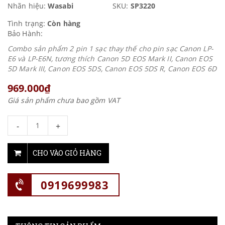
Nhãn hiệu:
Wasabi
SKU:
SP3220
Tình trạng:
Còn hàng
Bảo Hành:
Combo sản phẩm 2 pin 1 sạc thay thế cho pin sạc Canon LP-
E6 và LP-E6N, tương thích Canon 5D EOS Mark II, Canon EOS
5D Mark III, Canon EOS 5DS, Canon EOS 5DS R, Canon EOS 6D
969.000₫
Giá sản phẩm chưa bao gồm VAT
-
+
CHO VÀO GIỎ HÀNG
0919699983