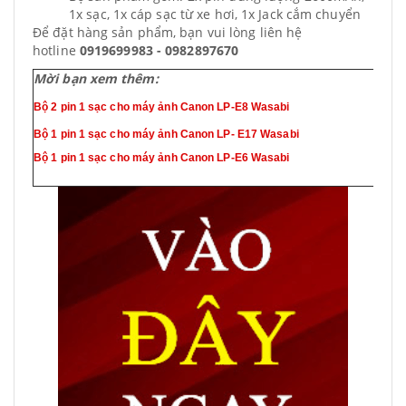
1x sạc, 1x cáp sạc từ xe hơi, 1x Jack cắm chuyển
Để đặt hàng sản phẩm, bạn vui lòng liên hệ
hotline
0919699983 - 0982897670
Mời bạn xem thêm:
Bộ 2 pin 1 sạc cho máy ảnh Canon LP-E8 Wasabi
Bộ 1 pin 1 sạc cho máy ảnh Canon LP- E17 Wasabi
Bộ 1 pin 1 sạc cho máy ảnh Canon LP-E6 Wasabi