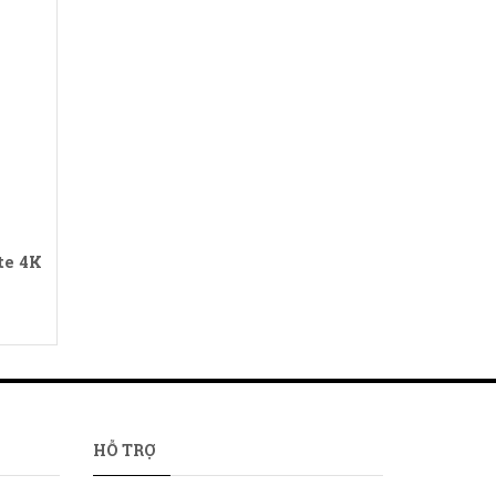
9.190.000₫
te 4K
HỖ TRỢ