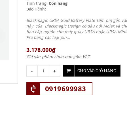
Tình trạng:
Còn hàng
Bảo Hành:
Blackmagic URSA Gold Battery Plate Tấm pin gắn v
này của Blackmagic Design có đầu nối Molex và ch
bạn cấp nguồn cho máy quay URSA hoặc URSA Mini
Pro bằng các loại pin...
3.178.000₫
Giá sản phẩm chưa bao gồm VAT
-
+
CHO VÀO GIỎ HÀNG
0919699983