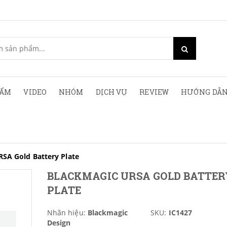
HẨM
VIDEO
NHÓM
DỊCH VỤ
REVIEW
HƯỚNG DẪN
SA Gold Battery Plate
BLACKMAGIC URSA GOLD BATTER
PLATE
Nhãn hiệu:
Blackmagic
SKU:
IC1427
Design