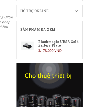
HỖ TRỢ ONLINE
àng URSA
o phép
/Mini
SẢN PHẨM ĐÃ XEM
Blackmagic URSA Gold
Battery Plate
3.178.000 VND