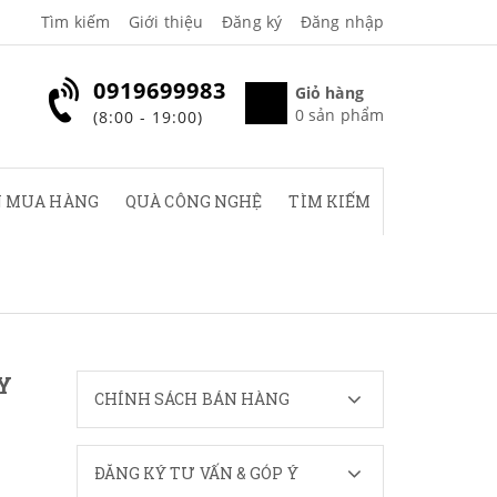
Tìm kiếm
Giới thiệu
Đăng ký
Đăng nhập
0919699983
Giỏ hàng
0
sản phẩm
(8:00 - 19:00)
 MUA HÀNG
QUÀ CÔNG NGHỆ
TÌM KIẾM
Y
CHÍNH SÁCH BÁN HÀNG
ĐĂNG KÝ TƯ VẤN & GÓP Ý