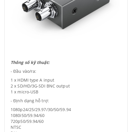
Thông số kỹ thuật:
- Đầu vào/ra:
1 x HDMI type A input
2 x SD/HD/3G-SDI BNC output
1 x micro-USB
- Định dạng hỗ trợ:
1080p24/25/29.97/30/50/59.94
1080i50/59.94/60
720p50/59.94/60
NTSC