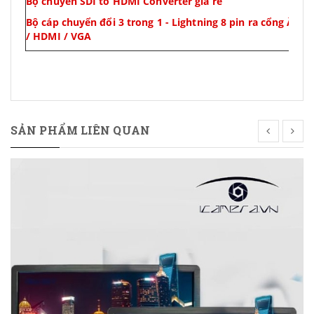
Bộ chuyển SDI to HDMI Converter giá rẻ
Bộ cáp chuyển đổi 3 trong 1 - Lightning 8 pin ra cổng Âm
/ HDMI / VGA
SẢN PHẨM LIÊN QUAN