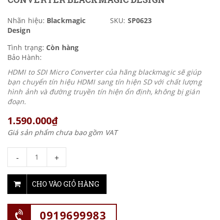
Nhãn hiệu:
Blackmagic
SKU:
SP0623
Design
Tình trạng:
Còn hàng
Bảo Hành:
HDMI to SDI Micro Converter của hãng blackmagic sẽ giúp
bạn chuyển tín hiệu HDMI sang tín hiện SD với chất lượng
hình ảnh và đường truyền tín hiện ổn định, không bị gián
đoạn.
1.590.000₫
Giá sản phẩm chưa bao gồm VAT
-
+
CHO VÀO GIỎ HÀNG
0919699983