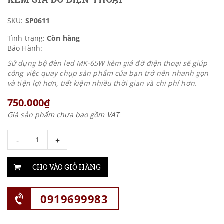
SKU:
SP0611
Tình trạng:
Còn hàng
Bảo Hành:
Sử dụng bộ đèn led MK-65W kèm giá đỡ điện thoại sẽ giúp
công việc quay chụp sản phẩm của bạn trở nên nhanh gọn
và tiện lợi hơn, tiết kiệm nhiều thời gian và chi phí hơn.
750.000₫
Giá sản phẩm chưa bao gồm VAT
-
+
CHO VÀO GIỎ HÀNG
0919699983