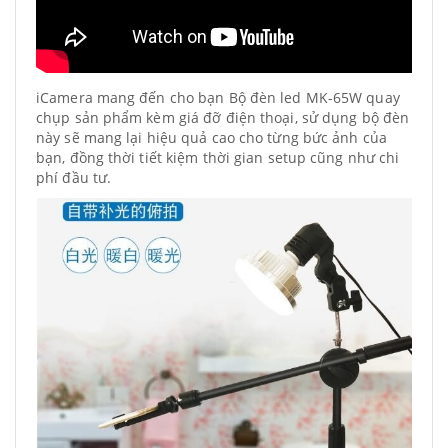
iCamera mang đến cho bạn Bộ đèn led MK-65W quay
chụp sản phẩm kèm giá đỡ điện thoại, sử dụng bộ đèn
này sẽ mang lại hiệu quả cao cho từng bức ảnh của
bạn, đồng thời tiết kiệm thời gian setup cũng như chi
phí đầu tư.