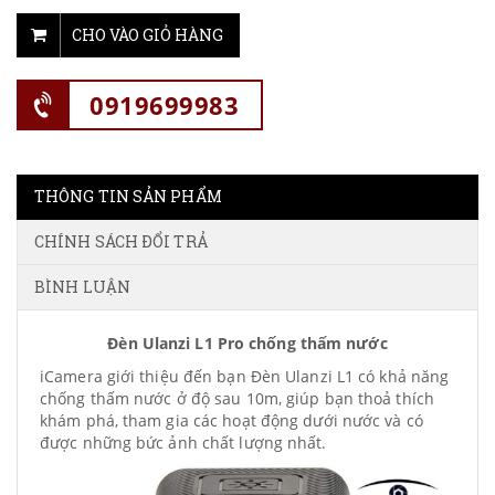
CHO VÀO GIỎ HÀNG
0919699983
THÔNG TIN SẢN PHẨM
CHÍNH SÁCH ĐỔI TRẢ
BÌNH LUẬN
Đèn Ulanzi L1 Pro chống thấm nước
iCamera giới thiệu đến bạn Đèn Ulanzi L1 có khả năng
chống thấm nước ở độ sau 10m, giúp bạn thoả thích
khám phá, tham gia các hoạt động dưới nước và có
được những bức ảnh chất lượng nhất.