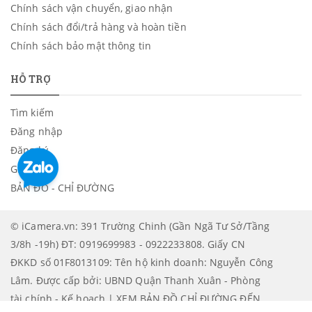
Chính sách vận chuyển, giao nhận
Chính sách đổi/trả hàng và hoàn tiền
Chính sách bảo mật thông tin
HỖ TRỢ
Tìm kiếm
Đăng nhập
Đăng ký
Giỏ hàng
BẢN ĐỒ - CHỈ ĐƯỜNG
© iCamera.vn: 391 Trường Chinh (Gần Ngã Tư Sở/Tầng
3/8h -19h) ĐT: 0919699983 - 0922233808. Giấy CN
ĐKKD số 01F8013109: Tên hộ kinh doanh: Nguyễn Công
Lâm. Được cấp bởi: UBND Quận Thanh Xuân - Phòng
tài chính - Kế hoạch | XEM BẢN ĐỒ CHỈ ĐƯỜNG ĐẾN