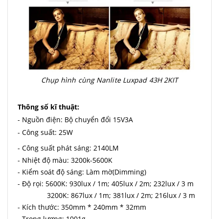
Chụp hình cùng Nanlite Luxpad 43H 2KIT
Thông số kĩ thuật:
- Nguồn điện: Bộ chuyển đổi 15V3A
- Công suất: 25W
- Công suất phát sáng: 2140LM
- Nhiệt độ màu: 3200k-5600K
- Kiểm soát độ sáng: Làm mờ
(Dimming)
- Độ rọi: 5600K: 930lux / 1m; 405lux / 2m; 232lux / 3 m
3200K: 867lux / 1m; 381lux / 2m; 216lux / 3 m
- Kích thước: 350mm * 240mm * 32mm
- Trọng lượng: 1001g