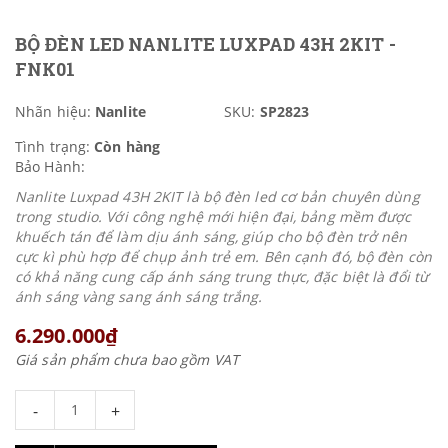
BỘ ĐÈN LED NANLITE LUXPAD 43H 2KIT -
FNK01
Nhãn hiệu:
Nanlite
SKU:
SP2823
Tình trạng:
Còn hàng
Bảo Hành:
Nanlite Luxpad 43H 2KIT là bộ đèn led cơ bản chuyên dùng
trong studio. Với công nghệ mới hiện đại, bảng mềm được
khuếch tán để làm dịu ánh sáng, giúp cho bộ đèn trở nên
cực kì phù hợp để chụp ảnh trẻ em. Bên cạnh đó, bộ đèn còn
có khả năng cung cấp ánh sáng trung thực, đặc biệt là đổi từ
ánh sáng vàng sang ánh sáng trắng.
6.290.000₫
Giá sản phẩm chưa bao gồm VAT
-
+