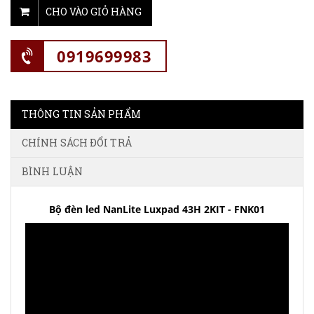
CHO VÀO GIỎ HÀNG
0919699983
THÔNG TIN SẢN PHẨM
CHÍNH SÁCH ĐỔI TRẢ
BÌNH LUẬN
Bộ đèn led NanLite Luxpad 43H 2KIT - FNK01