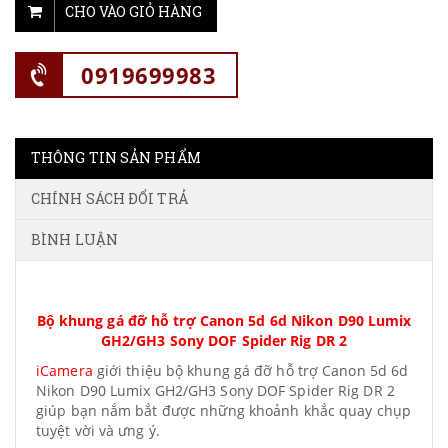
CHO VÀO GIỎ HÀNG
0919699983
THÔNG TIN SẢN PHẨM
CHÍNH SÁCH ĐỔI TRẢ
BÌNH LUẬN
Bộ khung gá đỡ hỗ trợ Canon 5d 6d Nikon D90 Lumix
GH2/GH3 Sony DOF Spider Rig DR 2
iCamera
giới thiệu bộ khung gá đỡ hỗ trợ Canon 5d 6d
Nikon D90 Lumix GH2/GH3 Sony DOF Spider Rig DR 2
giúp bạn nắm bắt được những khoảnh khắc quay chụp
tuyệt vời và ưng ý.