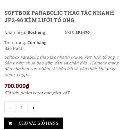
SOFTBOX PARABOLIC THAO TÁC NHANH
JP2-90 KÈM LƯỚI TỔ ONG
Nhãn hiệu:
Bosheng
SKU:
SP5470
Tình trạng:
Còn hàng
Bảo Hành:
Softbox Parabolic thao tác nhanh JP2-90 kèm lưới tổ ong (
Sản phẩm chưa bao gồm đèn và chân đỡ) iCamera mang
đến cho bạn sản phẩm rất hữu ích và cần thiết khi quay
phim, chụp...
700.000₫
Giá sản phẩm chưa bao gồm VAT
-
+
CHO VÀO GIỎ HÀNG