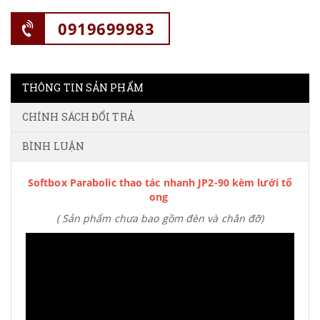
0919699983
THÔNG TIN SẢN PHẨM
CHÍNH SÁCH ĐỔI TRẢ
BÌNH LUẬN
Softbox Parabolic thao tác nhanh JP2-90 kèm lưới tổ
ong
( Sản phẩm chưa bao gồm đèn và chân đỡ)