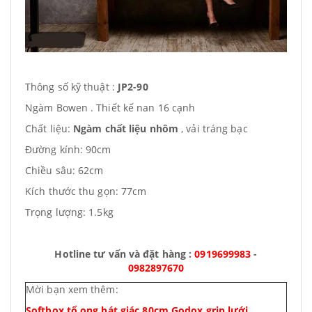
Thông số kỹ thuật :
JP2-90
Ngàm Bowen . Thiết kế nan 16 cạnh
Chất liệu:
Ngàm chất liệu nhôm
, vải tráng bạc
Đường kính: 90cm
Chiều sâu: 62cm
Kích thước thu gọn: 77cm
Trọng lượng: 1.5kg
Hotline tư vấn và đặt hàng :
0919699983
-
0982897670
Mời bạn xem thêm:
Softbox tổ ong bát giác 80cm Godox grip lưới