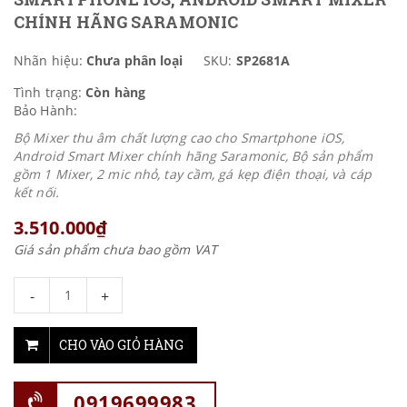
CHÍNH HÃNG SARAMONIC
Nhãn hiệu:
Chưa phân loại
SKU:
SP2681A
Tình trạng:
Còn hàng
Bảo Hành:
Bộ Mixer thu âm chất lượng cao cho Smartphone iOS,
Android Smart Mixer chính hãng Saramonic, Bộ sản phẩm
gồm 1 Mixer, 2 mic nhỏ, tay cầm, gá kẹp điện thoại, và cáp
kết nối.
3.510.000₫
Giá sản phẩm chưa bao gồm VAT
-
+
CHO VÀO GIỎ HÀNG
0919699983