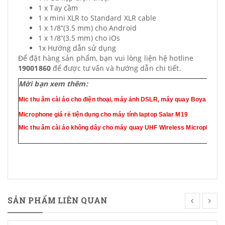
1 x Tay cầm
1 x mini XLR to Standard XLR cable
1 x 1/8”(3.5 mm) cho Android
1 x 1/8”(3.5 mm)
cho iOs
1x Hướng dẫn sử dụng
Để đặt hàng sản phẩm, bạn vui lòng liện hệ hotline
19001860
để được tư vấn và hướng dẫn chi tiết.
Mời bạn xem thêm:
Mic thu âm cài áo cho điện thoại, máy ảnh DSLR, máy quay Boya By-M
Microphone giá rẻ tiện dụng cho máy tính laptop Salar M19
Mic thu âm cài áo không dây cho máy quay UHF Wireless Microphon
SẢN PHẨM LIÊN QUAN