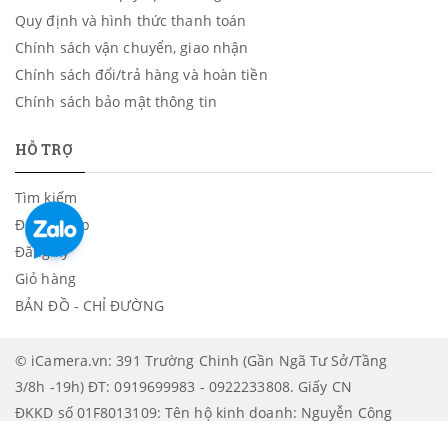
Quy định và hình thức thanh toán
Chính sách vận chuyển, giao nhận
Chính sách đổi/trả hàng và hoàn tiền
Chính sách bảo mật thông tin
HỖ TRỢ
Tìm kiếm
Đăng nhập
Đăng ký
Giỏ hàng
BẢN ĐỒ - CHỈ ĐƯỜNG
© iCamera.vn: 391 Trường Chinh (Gần Ngã Tư Sở/Tầng
3/8h -19h) ĐT: 0919699983 - 0922233808. Giấy CN
ĐKKD số 01F8013109: Tên hộ kinh doanh: Nguyễn Công
Lâm. Được cấp bởi: UBND Quận Thanh Xuân - Phòng