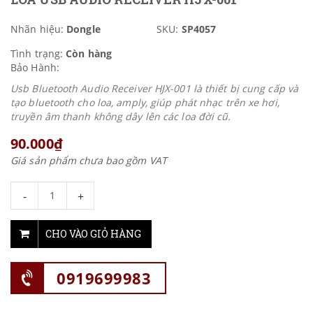
Nhãn hiệu:
Dongle
SKU:
SP4057
Tình trạng:
Còn hàng
Bảo Hành:
Usb Bluetooth Audio Receiver HJX-001 là thiết bị cung cấp và
tạo bluetooth cho loa, amply, giúp phát nhạc trên xe hơi,
truyền âm thanh không dây lên các loa đời cũ.
90.000₫
Giá sản phẩm chưa bao gồm VAT
-
+
CHO VÀO GIỎ HÀNG
0919699983