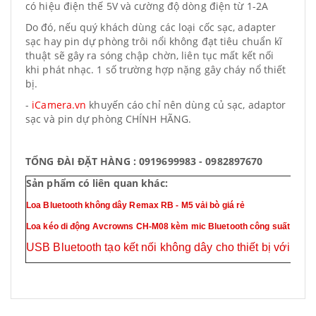
có hiệu điện thế 5V và cường độ dòng điện từ 1-2A
Do đó, nếu quý khách dùng các loại cốc sạc, adapter
sạc hay pin dự phòng trôi nổi không đạt tiêu chuẩn kĩ
thuật sẽ gây ra sóng chập chờn, liên tục mất kết nối
khi phát nhạc. 1 số trường hợp nặng gây cháy nổ thiết
bị.
-
iCamera.vn
khuyến cáo chỉ nên dùng củ sạc, adaptor
sạc và pin dự phòng CHÍNH HÃNG.
TỔNG ĐÀI ĐẶT HÀNG : 0919699983 - 0982897670
Sản phẩm có liên quan khác:
Loa Bluetooth không dây Remax RB - M5 vải bò giá rẻ
Loa kéo di động Avcrowns CH-M08 kèm mic Bluetooth công suất 50W
USB Bluetooth tạo kết nối không dây cho thiết bị với máy 