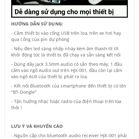
HƯỚNG DẪN SỬ DỤNG:
- Cắm thiết bị vào cổng USB trên loa, trên xe hơi hay
qua cổng của pin dự phòng
- Nếu đèn led sáng nhấp nháy kèm âm thanh tít tít
khởi động tức là thiết bị đã chạy và sẵn sàng kết nối
- Dùng dây jack 3.5mm audio có sẵn theo máy, 1 đầu
cắm vào ngõ Audio out trên HJX-001, đầu còn lại cắm
vào ngõ AUX của thiết bị phát ra loa.
- Kết nối Bluetooth của smartphone đến thiết bị có tên
"BT-Dongle"
- Tận hưởng nhạc hoặc radio của điện thoại trên loa
thôi !
LƯU Ý VÀ KHUYẾN CÁO
- Nguồn cấp cho bluetooth audio receiver HJX-001 phải