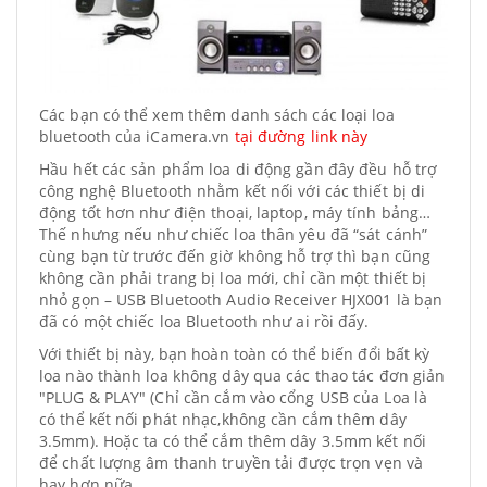
Các bạn có thể xem thêm danh sách các loại loa
bluetooth của iCamera.vn
tại đường link này
Hầu hết các sản phẩm loa di động gần đây đều hỗ trợ
công nghệ Bluetooth nhằm kết nối với các thiết bị di
động tốt hơn như điện thoại, laptop, máy tính bảng…
Thế nhưng nếu như chiếc loa thân yêu đã “sát cánh”
cùng bạn từ trước đến giờ không hỗ trợ thì bạn cũng
không cần phải trang bị loa mới, chỉ cần một thiết bị
nhỏ gọn – USB Bluetooth Audio Receiver HJX001 là bạn
đã có một chiếc loa Bluetooth như ai rồi đấy.
Với thiết bị này, bạn hoàn toàn có thể biến đổi bất kỳ
loa nào thành loa không dây qua các thao tác đơn giản
"PLUG & PLAY" (Chỉ cần cắm vào cổng USB của Loa là
có thể kết nối phát nhạc,không cần cắm thêm dây
3.5mm). Hoặc ta có thể cắm thêm dây 3.5mm kết nối
để chất lượng âm thanh truyền tải được trọn vẹn và
hay hơn nữa.