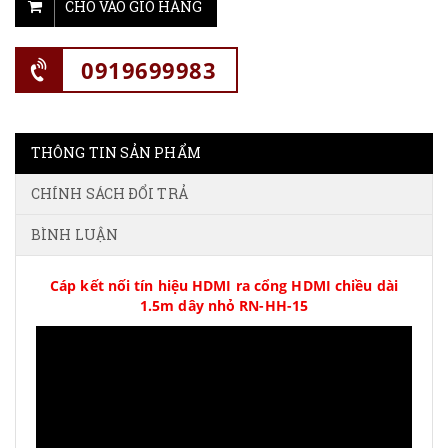
CHO VÀO GIỎ HÀNG
0919699983
THÔNG TIN SẢN PHẨM
CHÍNH SÁCH ĐỔI TRẢ
BÌNH LUẬN
Cáp kết nối tín hiệu HDMI ra cổng HDMI chiều dài
1.5m dây nhỏ RN-HH-15