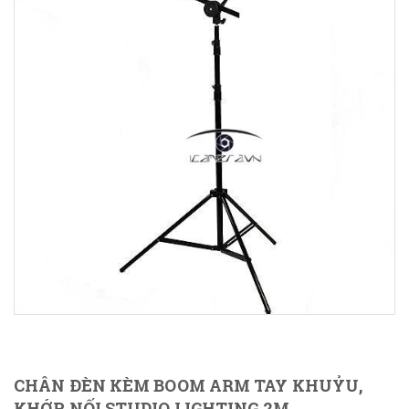
CHÂN ĐÈN KÈM BOOM ARM TAY KHUỶU,
KHỚP NỐI STUDIO LIGHTING 2M