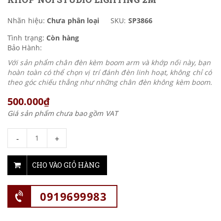
Nhãn hiệu:
Chưa phân loại
SKU:
SP3866
Tình trạng:
Còn hàng
Bảo Hành:
Với sản phẩm chân đèn kèm boom arm và khớp nối này, bạn
hoàn toàn có thể chọn vị trí đánh đèn linh hoạt, không chỉ có
theo góc chiếu thẳng như những chân đèn không kèm boom.
500.000₫
Giá sản phẩm chưa bao gồm VAT
-
+
CHO VÀO GIỎ HÀNG
0919699983