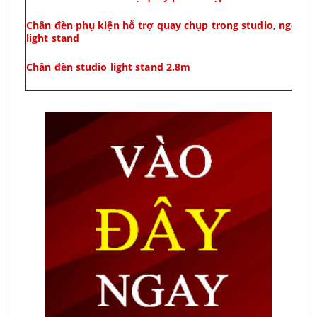
Chân đèn phụ kiện hỗ trợ quay chụp trong studio, ngoài t
light stand
Chân đèn studio light stand 2.8m