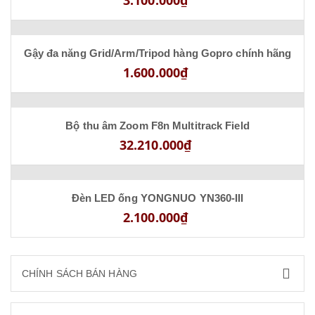
3.100.000₫
Gậy đa năng Grid/Arm/Tripod hàng Gopro chính hãng
1.600.000₫
Bộ thu âm Zoom F8n Multitrack Field
32.210.000₫
Đèn LED ống YONGNUO YN360-III
2.100.000₫
CHÍNH SÁCH BÁN HÀNG