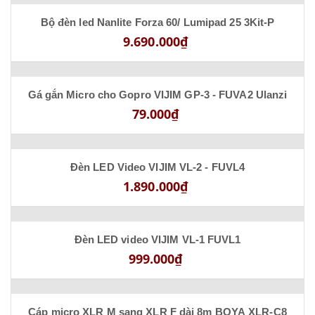
Bộ đèn led Nanlite Forza 60/ Lumipad 25 3Kit-P
9.690.000₫
Gá gắn Micro cho Gopro VIJIM GP-3 - FUVA2 Ulanzi
79.000₫
Đèn LED Video VIJIM VL-2 - FUVL4
1.890.000₫
Đèn LED video VIJIM VL-1 FUVL1
999.000₫
Cáp micro XLR M sang XLR F dài 8m BOYA XLR-C8