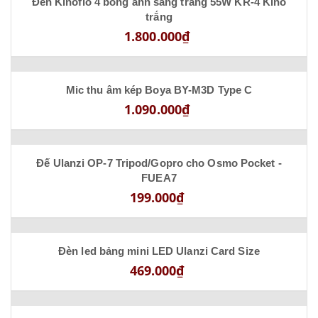
Đèn Kinoflo 4 bóng ánh sáng trắng 55W KR-4 Kino
trắng
1.800.000₫
Mic thu âm kép Boya BY-M3D Type C
1.090.000₫
Đế Ulanzi OP-7 Tripod/Gopro cho Osmo Pocket -
FUEA7
199.000₫
Đèn led bảng mini LED Ulanzi Card Size
469.000₫