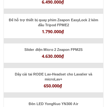
6.490.000₫
Đế hỗ trợ thiết bị quay phim Zeapon EasyLock 2 kèm
đầu Tripod FPME2
1.790.000₫
Slider điện Micro 2 Zeapon FPM2S
4.630.000₫
Dây cài tai RODE Lav-Headset cho Lavalier và
microLav+
650.000₫
Đèn LED YongNuo YN300 Air