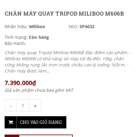
CHÂN MÁY QUAY TRIPOD MILIBOO M606B
Nhãn hiệu:
Miliboo
SKU:
SP4632
Tình trạng:
Còn hàng
Bảo Hành:
Chân máy quay Tripod Miliboo M606B Đặc điểm sản phẩm: -
Miliboo M606B có khả năng tải máy tối đa đến 10kg, chân
cứng không rung lắc trơn trượt, chiều cao lý tưởng 163cm. -
Chân máy được làm...
7.390.000₫
Giá sản phẩm chưa bao gồm VAT
-
+
CHO VÀO GIỎ HÀNG