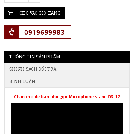
CHO VÀO GIỎ HÀNG
0919699983
THÔNG TIN SẢN PHẨM
CHÍNH SÁCH ĐỔI TRẢ
BÌNH LUẬN
Chân mic để bàn nhỏ gọn Microphone stand DS-12