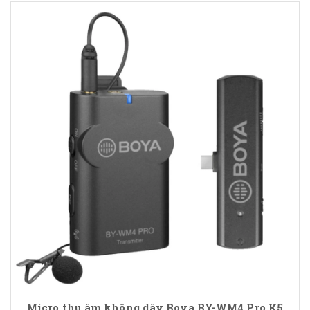
Micro thu âm không dây Boya BY-WM4 Pro K5