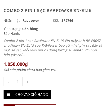
COMBO 2 PIN 1 SẠC RAVPOWER EN-EL15
Nhãn hiệu:
Ravpower
SKU:
SP2766
Tình trạng:
Còn hàng
Bảo Hành:
Combo 2 pin 1 sạc RavPower EN-EL15 Pin máy ảnh RP-PB057
cho Nikon EN-EL15 của RAVPower bao gồm hai pin sạc đầy và
một đế sạc. Mỗi viên pin có dung lượng 1050mAh lớn hơn
bản gốc chỉ...
1.050.000₫
Giá sản phẩm chưa bao gồm VAT
-
+
CHO VÀO GIỎ HÀNG