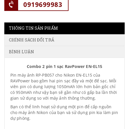
0919699983
THÔNG TIN SẢN PHẨM
CHÍNH SÁCH ĐỔI TRẢ
BÌNH LUẬN
Combo 2 pin 1 sạc RavPower EN-EL15
Pin máy ảnh RP-PB057 cho Nikon EN-EL15 của
RAVPower bao gồm hai pin sạc đầy và một đế sạc. Mỗi
viên pin có dung lượng 1050mAh lớn hơn bản gốc chỉ
có 950mAh như vậy bạn sẽ gần như có gấp ba lần thời
gian sử dụng so với máy ảnh thông thường.
Bạn có thể linh hoạt sử dụng một pin để cấp nguồn
cho máy ảnh Nikon của bạn và sử dụng pin kia làm pin
dự phòng.