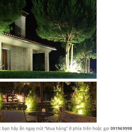
ác bạn hãy ấn ngay nút “Mua hàng” ở phía trên hoặc gọi
091969998