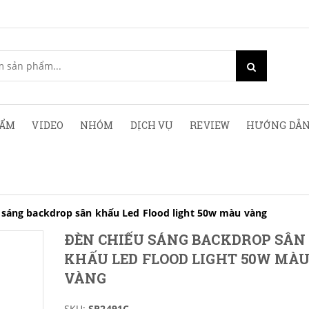
HẨM
VIDEO
NHÓM
DỊCH VỤ
REVIEW
HƯỚNG DẪN
 sáng backdrop sân khấu Led Flood light 50w màu vàng
ĐÈN CHIẾU SÁNG BACKDROP SÂN
KHẤU LED FLOOD LIGHT 50W MÀ
VÀNG
SKU:
SP2491C