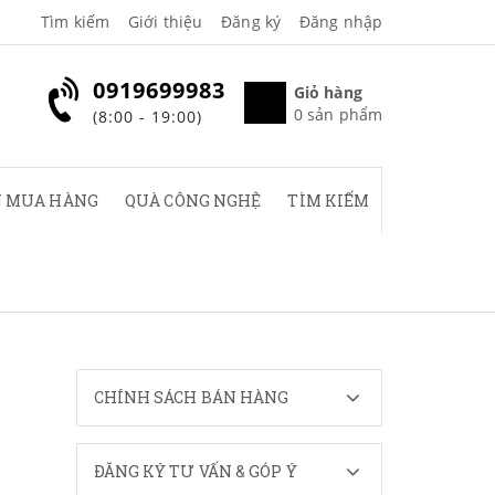
Tìm kiếm
Giới thiệu
Đăng ký
Đăng nhập
0919699983
Giỏ hàng
0
sản phẩm
(8:00 - 19:00)
 MUA HÀNG
QUÀ CÔNG NGHỆ
TÌM KIẾM
CHÍNH SÁCH BÁN HÀNG
U
ĐĂNG KÝ TƯ VẤN & GÓP Ý