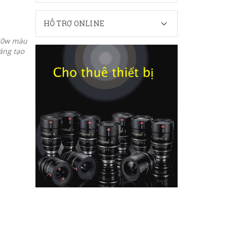
HỖ TRỢ ONLINE
 50w màu
áng tạo