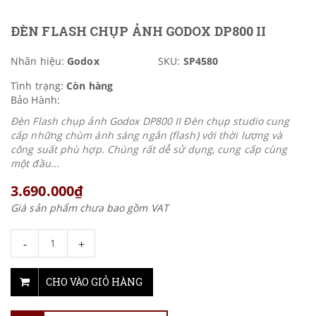
ĐÈN FLASH CHỤP ẢNH GODOX DP800 II
Nhãn hiệu:
Godox
SKU:
SP4580
Tình trạng:
Còn hàng
Bảo Hành:
Đèn Flash chụp ảnh Godox DP800 II Đèn chụp studio cung
cấp những chùm ánh sáng ngắn (flash) với thời lượng và
công suất phù hợp. Chúng rất dễ sử dụng, cung cấp cùng
một đầu...
3.690.000₫
Giá sản phẩm chưa bao gồm VAT
-
+
CHO VÀO GIỎ HÀNG